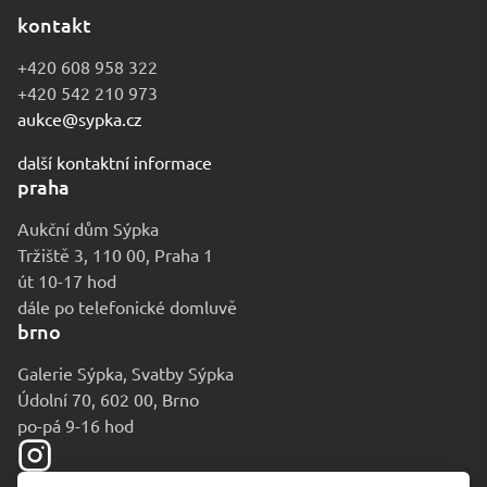
kontakt
+420 608 958 322
+420 542 210 973
aukce@sypka.cz
další kontaktní informace
praha
Aukční dům Sýpka
Tržiště 3, 110 00, Praha 1
út 10-17 hod
dále po telefonické domluvě
brno
Galerie Sýpka, Svatby Sýpka
Údolní 70, 602 00, Brno
po-pá 9-16 hod