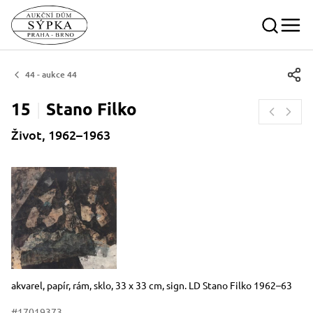
44 - aukce 44
15
Stano
Filko
Život, 1962–1963
Rozměry
Stručný popis předmětu
akvarel, papír, rám, sklo, 33 x 33 cm, sign. LD Stano Filko 1962–63
#17019373