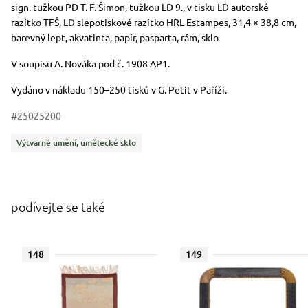
Rozměry
Stručný popis předmětu
sign. tužkou PD T. F. Šimon, tužkou LD 9., v tisku LD autorské
razítko TFŠ, LD slepotiskové razítko HRL Estampes, 31,4 × 38,8 cm,
barevný lept, akvatinta, papír, pasparta, rám, sklo
V soupisu A. Nováka pod č. 1908 AP1.
Vydáno v nákladu 150–250 tisků v G. Petit v Paříži.
#25025200
Kategorie
Výtvarné umění, umělecké sklo
podívejte se také
148
149