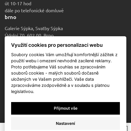
út 10-17 hod
dále po telefonické domluvě
brno
Galerie Sýpka, Svatby Sýpka
Údolní 70, 602 00, Brno
po-pá 9-16 hod
Využití cookies pro personalizaci webu
Soubory cookies Vám umožňují komfortnější zážitek z
použití webu i omezení nevhodně zacílené reklamy.
Proto potřebujeme Váš souhlas se zpracováním
souborů cookies - malých souborů dočasně
uložených ve Vašem prohlížeči. Vaše data
zpracováváme zodpovědně a v souladu s platnou
legislativou.
© 2010-2026 Aukční dům Sýpka
Přijmout vše
Ochrana osobních údajů
Cookies
Nastavení
Nastavení cookies
/
* si
/