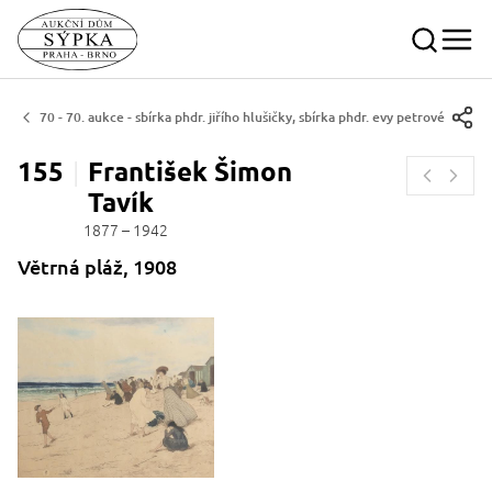
70 - 70. aukce - sbírka phdr. jiřího hlušičky, sbírka phdr. evy petrové
155
František
Šimon
Tavík
1877 – 1942
Větrná pláž, 1908