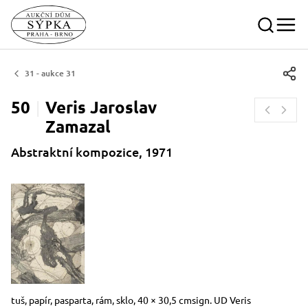
31 - aukce 31
50
Veris Jaroslav
Zamazal
Abstraktní kompozice, 1971
Rozměry
Stručný popis předmětu
tuš, papír, pasparta, rám, sklo, 40 × 30,5 cmsign. UD Veris