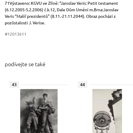
71Výstaveno: KGVU ve Zlíně: “Jaroslav Veris: Petit testament
(6.12.2005-5.2.2006) č.k.12, Dale Dům Umění m.Brna:Jaroslav
Veris “Malíř prezidentů” (8.11.-21.11.2044). Obraz pochází z
pozůstalosti J. Verise.
#12013611
podívejte se také
43
44