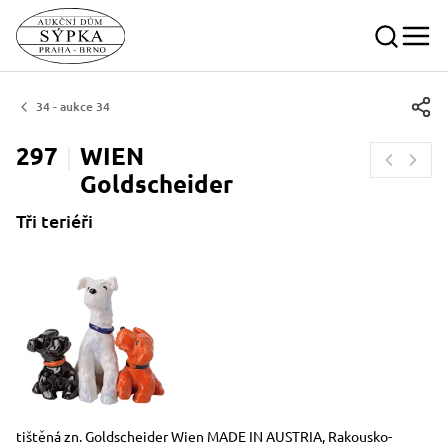
34 - aukce 34
297
WIEN
Goldscheider
Tři teriéři
Rozměry
Stručný popis předmětu
tištěná zn. Goldscheider Wien MADE IN AUSTRIA, Rakousko-