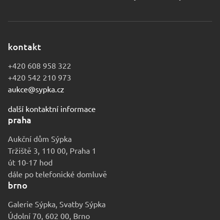
kontakt
+420 608 958 322
+420 542 210 973
aukce@sypka.cz
další kontaktní informace
praha
Aukční dům Sýpka
Tržiště 3, 110 00, Praha 1
út 10-17 hod
dále po telefonické domluvě
brno
Galerie Sýpka, Svatby Sýpka
Údolní 70, 602 00, Brno