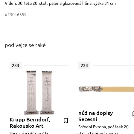
Vídeň, 30. léta 20. stol., pálená glazovaná hlína, výška 31 cm
#13016359
podívejte se také
233
234
nůž na dopisy
Secesní
Krupp Berndorf,
Rakousko Art
Střední Evropa, počátek 20.
Secesní vázičky - 2 ks
stol., stříbřená mosaz