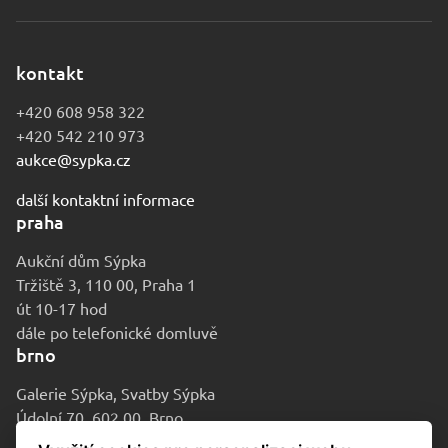
kontakt
+420 608 958 322
+420 542 210 973
aukce@sypka.cz
další kontaktní informace
praha
Aukční dům Sýpka
Tržiště 3, 110 00, Praha 1
út 10-17 hod
dále po telefonické domluvě
brno
Galerie Sýpka, Svatby Sýpka
Údolní 70, 602 00, Brno
po-pá 9-16 hod