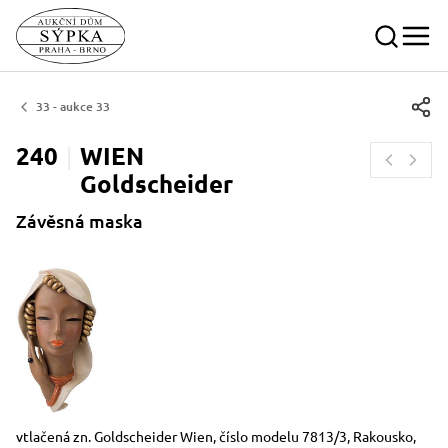
33 - aukce 33
240
WIEN
Goldscheider
Závěsná maska
Rozměry
Stručný popis předmětu
vtlačená zn. Goldscheider Wien, číslo modelu 7813/3, Rakousko,