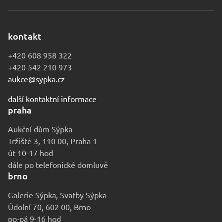
kontakt
+420 608 958 322
+420 542 210 973
aukce@sypka.cz
další kontaktní informace
praha
Aukční dům Sýpka
Tržiště 3, 110 00, Praha 1
út 10-17 hod
dále po telefonické domluvě
brno
Galerie Sýpka, Svatby Sýpka
Údolní 70, 602 00, Brno
po-pá 9-16 hod