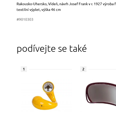
Rozměry
Stručný popis předmětu
Rakousko-Uhersko, Vídeň, návrh Josef Frank v r. 1927 výroba
textilní výplet, výška 46 cm
#9010303
podívejte se také
1
2