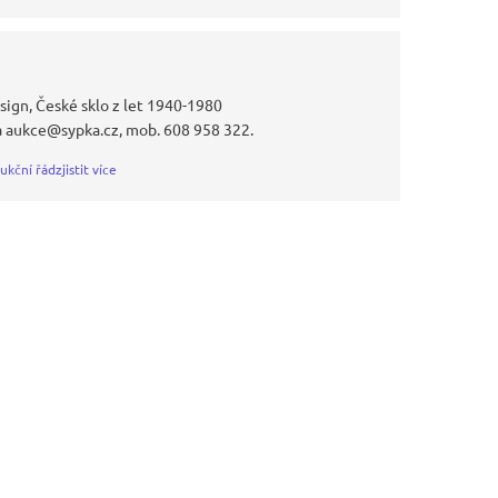
sign, České sklo z let 1940-1980
a aukce@sypka.cz, mob. 608 958 322.
ukční řád
zjistit více