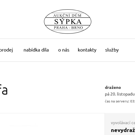
 prodej
nabídka díla
o nás
kontakty
služby
fa
draženo
pá 20. listopad
čas na serveru:
03
vyvolávací c
nevydra