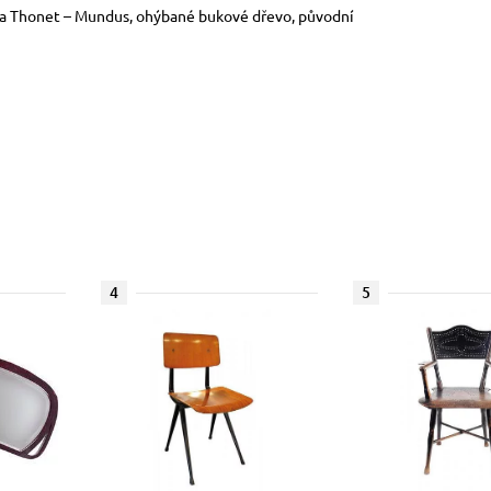
 fa Thonet – Mundus, ohýbané bukové dřevo, původní
4
5