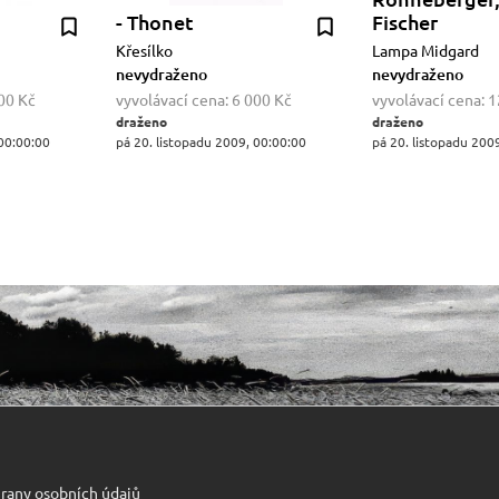
- Thonet
Fischer
Křesílko
Lampa Midgard
nevydraženo
nevydraženo
00 Kč
vyvolávací cena:
6 000 Kč
vyvolávací cena:
1
draženo
draženo
 00:00:00
pá 20. listopadu 2009, 00:00:00
pá 20. listopadu 200
rany osobních údajů