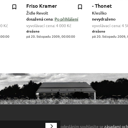
Friso Kramer
- Thonet
1
Židle Revolt
Křesílko
dosažená cena:
Po přihlášení
nevydraženo
00 Kč
vyvolávací cena:
4 000 Kč
vyvolávací cena:
4 5
draženo
draženo
:00:00
pá 20. listopadu 2009, 00:00:00
pá 20. listopadu 2009,
odesláním souhlasíte se
zásadami och