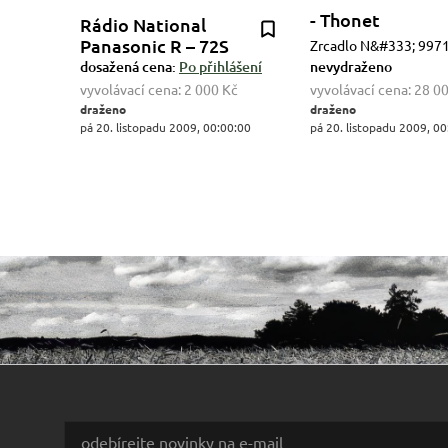
- Thonet
Rádio National
Panasonic R – 72S
Zrcadlo N&#333; 997
dosažená cena:
Po přihlášení
nevydraženo
vyvolávací cena:
2 000 Kč
vyvolávací cena:
28 0
draženo
draženo
pá 20. listopadu 2009, 00:00:00
pá 20. listopadu 2009, 00