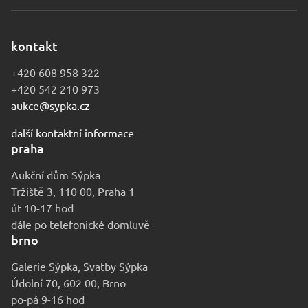
kontakt
+420 608 958 322
+420 542 210 973
aukce@sypka.cz
další kontaktní informace
praha
Aukční dům Sýpka
Tržiště 3, 110 00, Praha 1
út 10-17 hod
dále po telefonické domluvě
brno
Galerie Sýpka, Svatby Sýpka
Údolní 70, 602 00, Brno
po-pá 9-16 hod