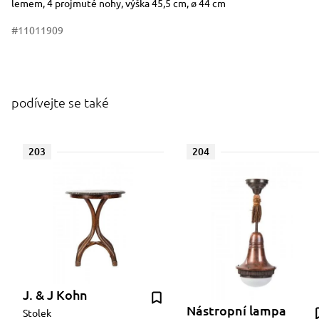
lemem, 4 projmuté nohy, výška 45,5 cm, ø 44 cm
#11011909
podívejte se také
203
204
J. & J Kohn
Nástropní lampa
Stolek