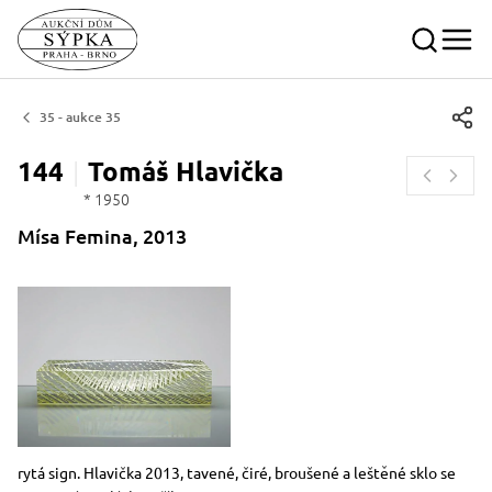
35 - aukce 35
144
Tomáš
Hlavička
* 1950
Mísa Femina, 2013
Rozměry
Stručný popis předmětu
rytá sign. Hlavička 2013, tavené, čiré, broušené a leštěné sklo se