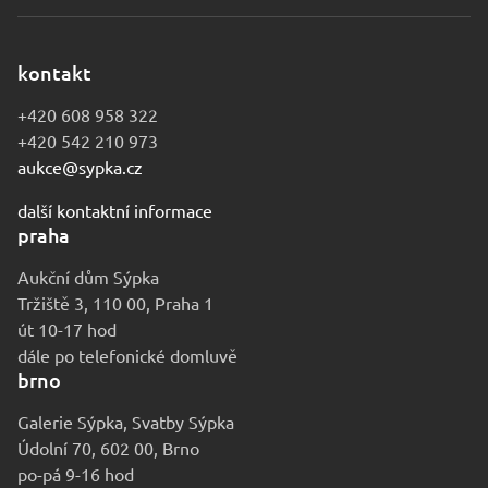
kontakt
+420 608 958 322
+420 542 210 973
aukce@sypka.cz
další kontaktní informace
praha
Aukční dům Sýpka
Tržiště 3, 110 00, Praha 1
út 10-17 hod
dále po telefonické domluvě
brno
Galerie Sýpka, Svatby Sýpka
Údolní 70, 602 00, Brno
po-pá 9-16 hod