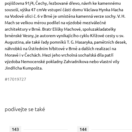
pojišťovna 91/4, Čechy, řezbované dřevo, návrh ke kamennému
sousoší, výška 47 cmVe vstupní části domu Václava Hynka Macha
na Vodově ulici č. 6 v Brně je umístěna kamenná verze sochy. V. H.
Mach se velkou měrou podílel na výzdobě meziválečné
architektury v Brně. Bratr Elišky Machové, spoluzakladatelky
brněnské Vesny, je autorem vynikajícího cyklu Křížové cesty u sv.
Augustina, ale také řady pomníků T. G. Masaryka, pamětních desek,
náhrobků na Ústředním hřbitově v Brně a dalších realizací na
Moravě i v Čechách. Mezi jeho vrcholná sochařská díla patří
výzdoba Nemocenské pokladny Zahradníkova nebo vlastní vily
Jindřicha Kumpošta.
#17019727
podívejte se také
143
144