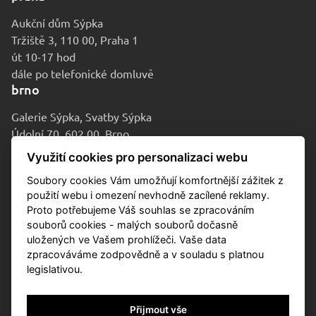
Aukční dům Sýpka
Tržiště 3, 110 00, Praha 1
út 10-17 hod
dále po telefonické domluvě
brno
Galerie Sýpka, Svatby Sýpka
Údolní 70, 602 00, Brno
po-pá 9-16 hod
Využití cookies pro personalizaci webu
Soubory cookies Vám umožňují komfortnější zážitek z
použití webu i omezení nevhodně zacílené reklamy.
Proto potřebujeme Váš souhlas se zpracováním
souborů cookies - malých souborů dočasně
uložených ve Vašem prohlížeči. Vaše data
zpracováváme zodpovědně a v souladu s platnou
legislativou.
© 2010-2026 Aukční dům Sýpka
Přijmout vše