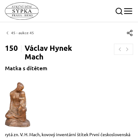
45 - aukce 45
150
Václav Hynek
Mach
Matka s dítětem
Rozměry
Stručný popis předmětu
rytá zn. V. H. Mach, kovový inventární štítek První československá