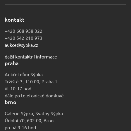
kontakt
+420 608 958 322
+420 542 210 973
aukce@sypka.cz
další kontaktní informace
praha
Aukční dům Sýpka
Tržiště 3, 110 00, Praha 1
út 10-17 hod
dále po telefonické domluvě
brno
Galerie Sýpka, Svatby Sýpka
Údolní 70, 602 00, Brno
po-pá 9-16 hod