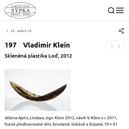
32 - aukce 32
197
Vladimir
Klein
Skleněná plastika Loď, 2012
Rozměry
Stručný popis předmětu
sklárna Ajeto, Lindava, sign. Klein 2012, návrh V. Klein v r. 2011,
hutně předtvarované sklo, broušené, leštěné a štípané, 10 × 61