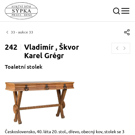
33 - aukce 33
242
Vladimír , Škvor
Karel
Grégr
Toaletní stolek
Rozměry
Stručný popis předmětu
Československo, 40. léta 20. stol., dřevo, obecný kov, stolek se 3