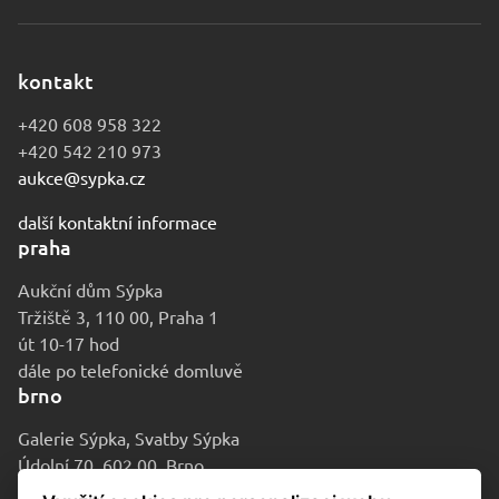
kontakt
+420 608 958 322
+420 542 210 973
aukce@sypka.cz
další kontaktní informace
praha
Aukční dům Sýpka
Tržiště 3, 110 00, Praha 1
út 10-17 hod
dále po telefonické domluvě
brno
Galerie Sýpka, Svatby Sýpka
Údolní 70, 602 00, Brno
po-pá 9-16 hod