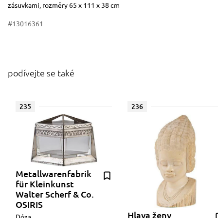
zásuvkami, rozměry 65 x 111 x 38 cm
#13016361
podívejte se také
235
236
Metallwarenfabrik
für Kleinkunst
Walter Scherf & Co.
OSIRIS
Hlava ženy
Dóza