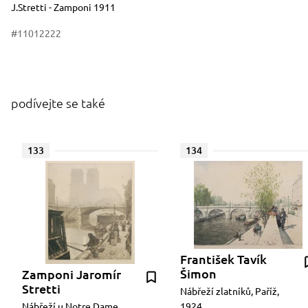
J.Stretti - Zamponi 1911
#11012222
podívejte se také
133
134
František Tavík
Šimon
Zamponi Jaromír
Stretti
Nábřeží zlatníků, Paříž,
Nábřeží u Notre Dame
1924