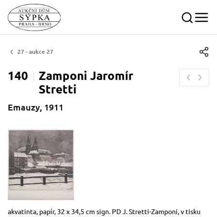
27 - aukce 27
140
Zamponi Jaromír
Stretti
Emauzy, 1911
Rozměry
Stručný popis předmětu
akvatinta, papír, 32 x 34,5 cm sign. PD J. Stretti-Zamponi, v tisku