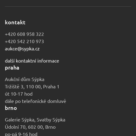
kontakt
+420 608 958 322
+420 542 210 973
aukce@sypka.cz
další kontaktní informace
praha
Aukční dům Sýpka
Tržiště 3, 110 00, Praha 1
út 10-17 hod
dále po telefonické domluvě
brno
Galerie Sýpka, Svatby Sýpka
Údolní 70, 602 00, Brno
po-pá 9-16 hod