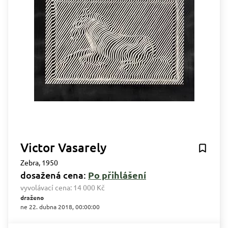
Victor Vasarely
Zebra, 1950
dosažená cena:
Po přihlášení
vyvolávací cena:
14 000 Kč
draženo
ne 22. dubna 2018, 00:00:00