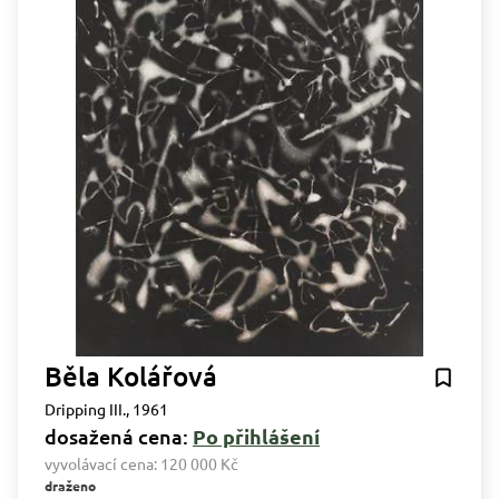
Běla Kolářová
Dripping III., 1961
dosažená cena:
Po přihlášení
vyvolávací cena:
120 000 Kč
draženo