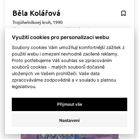
Běla Kolářová
Trojúhelníkový kruh, 1990
dosažená cena:
Po přihlášení
Využití cookies pro personalizaci webu
vyvolávací cena:
500 000 Kč
draženo
Soubory cookies Vám umožňují komfortnější zážitek z
ne 22. dubna 2018, 00:00:00
použití webu i omezení nevhodně zacílené reklamy.
Proto potřebujeme Váš souhlas se zpracováním
souborů cookies - malých souborů dočasně
23
uložených ve Vašem prohlížeči. Vaše data
zpracováváme zodpovědně a v souladu s platnou
legislativou.
Přijmout vše
Nastavení