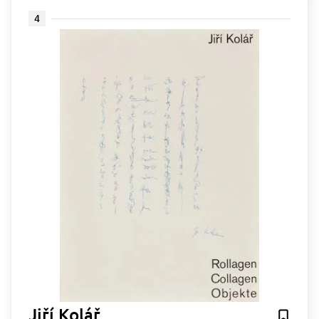
4
Jiří Kolář