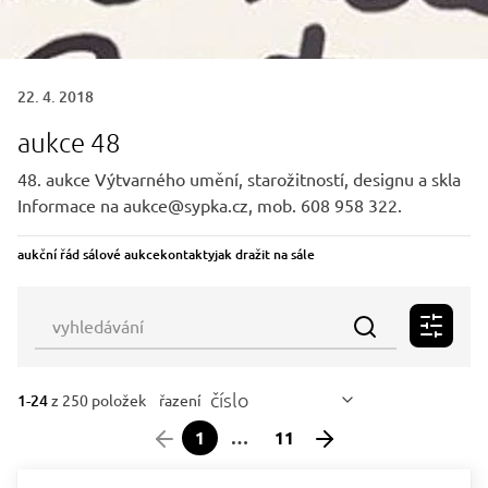
22. 4. 2018
aukce 48
48. aukce Výtvarného umění, starožitností, designu a skla
Informace na aukce@sypka.cz, mob. 608 958 322.
aukční řád sálové aukce
kontakty
jak dražit na sále
číslo
1-24
z 250 položek
řazení
1
…
11