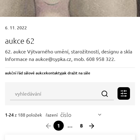
6. 11. 2022
aukce 62
62. aukce Výtvarného umění, starožitností, designu a skla
Informace na aukce@sypka.cz, mob. 608 958 322.
aukční řád sálové aukce
kontakty
jak dražit na sále
číslo
1-24
z 188 položek
řazení
1
…
8