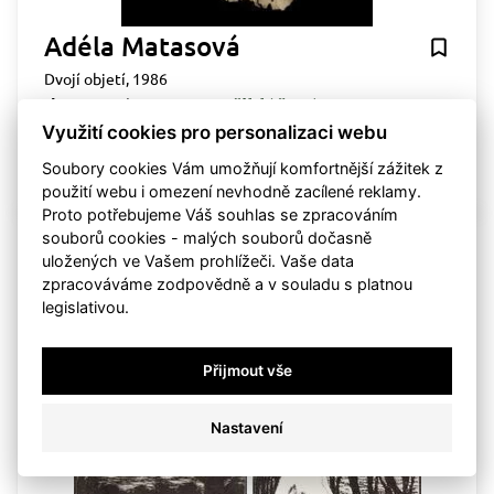
Adéla Matasová
Dvojí objetí, 1986
dosažená cena:
Po přihlášení
Využití cookies pro personalizaci webu
vyvolávací cena:
180 000 Kč
draženo
Soubory cookies Vám umožňují komfortnější zážitek z
ne 6. listopadu 2022, 00:00:00
použití webu i omezení nevhodně zacílené reklamy.
Proto potřebujeme Váš souhlas se zpracováním
souborů cookies - malých souborů dočasně
23
uložených ve Vašem prohlížeči. Vaše data
zpracováváme zodpovědně a v souladu s platnou
legislativou.
Přijmout vše
Nastavení