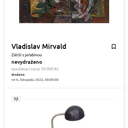
Vladislav Mirvald
Zátiší s jeřabinou
nevydraženo
vyvolávací cena:
50 000 Kč
draženo
ne 6. listopadu 2022, 00:00:00
12