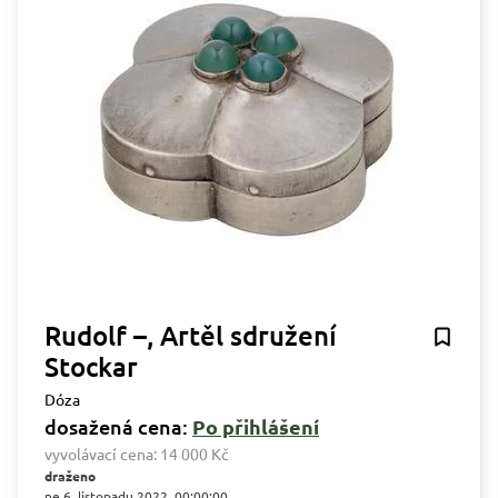
Rudolf –, Artěl sdružení
Stockar
Dóza
dosažená cena:
Po přihlášení
vyvolávací cena:
14 000 Kč
draženo
ne 6. listopadu 2022, 00:00:00