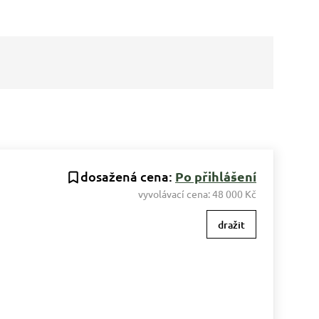
dosažená cena:
Po přihlášení
vyvolávací cena:
48 000 Kč
dražit