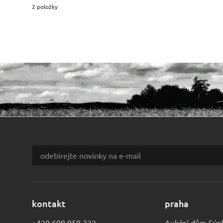
2 položky
kontakt
praha
+420 608 958 322
Aukční dům Sýp