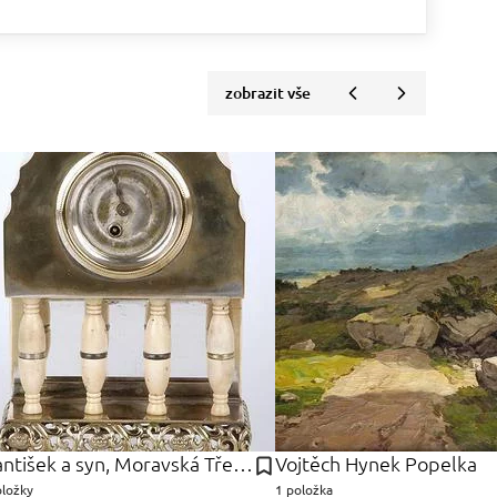
zobrazit vše
František a syn, Moravská Třebová Bibus
Vojtěch Hynek Popelka
oložky
1 položka