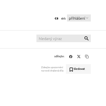
cs
přihlášení
en
sdílejte:
Získejte upozornění
Sledovat
na nově dražená díla