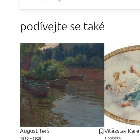
podívejte se také
August Terš
Vítězslav Kar
1 položka
1870 – 1928