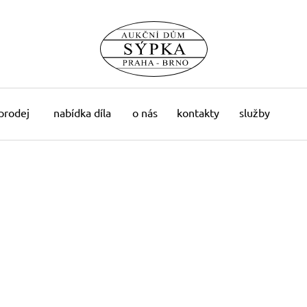
 prodej
nabídka díla
o nás
kontakty
služby