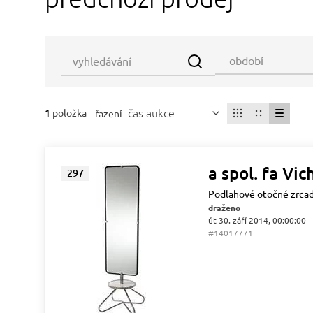
čas aukce
1
položka
řazení
a spol. fa Vic
297
Podlahové otočné zrca
draženo
út 30. září 2014, 00:00:00
#14017771