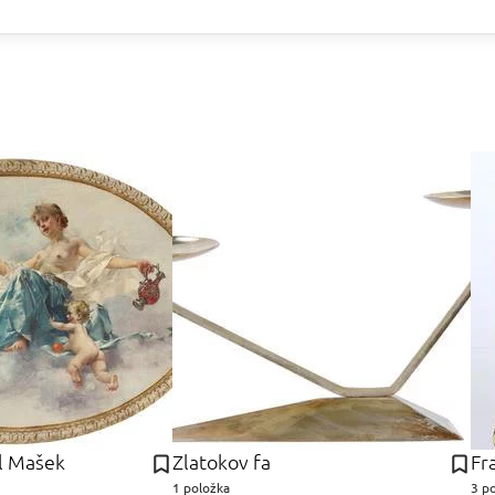
el Mašek
Zlatokov fa
1 položka
3 p