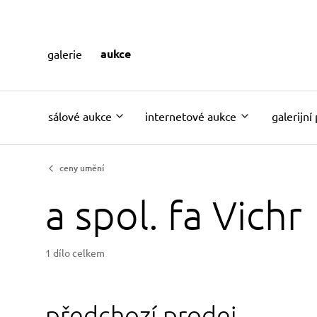
aukce
galerie
sálové aukce
internetové aukce
galerijní
ceny umění
a spol. fa Vichr
1 dílo celkem
předchozí prodej