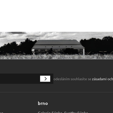
odesláním souhlasíte se
zásadami och
brno
ka
Galerie Sýpka, Svatby Sýpka