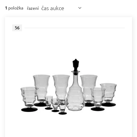
čas aukce
1
položka
řazení
56