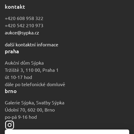
kontakt
+420 608 958 322
+420 542 210 973
aukce@sypka.cz
další kontaktní informace
praha
Aukční dům Sýpka
Tržiště 3, 110 00, Praha 1
út 10-17 hod
dále po telefonické domluvě
brno
Galerie Sýpka, Svatby Sýpka
Údolní 70, 602 00, Brno
po-pá 9-16 hod