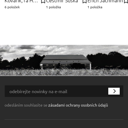
Kovařík, fa Hubert
Čestmír Suška
Erich Jachmann
6 položek
1 položka
1 položka
odesláním souhlasíte se
zásadami ochrany osobních údajů