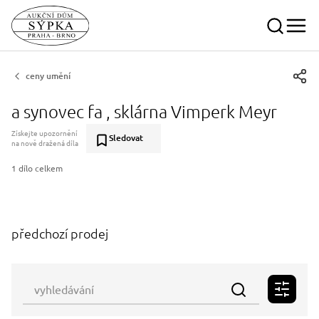
ceny umění
a synovec fa , sklárna Vimperk Meyr
Získejte upozornění
Sledovat
na nově dražená díla
1 dílo celkem
předchozí prodej