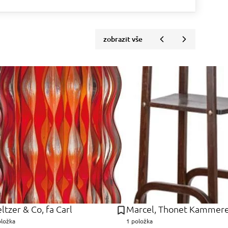
zobrazit vše
ltzer & Co, fa Carl
Marcel, Thonet Kammer
oložka
1 položka