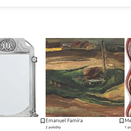
Emanuel Famíra
Me
2 položky
1 p