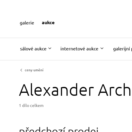
aukce
galerie
sálové aukce
internetové aukce
galerijní
ceny umění
Alexander Arc
1 dílo celkem
předchozí prodej