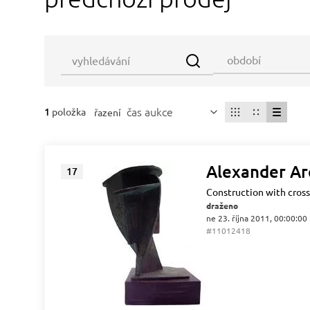
čas aukce
1
položka
řazení
Alexander Ar
17
Construction with cross
draženo
ne 23. října 2011, 00:00:00
#11012418