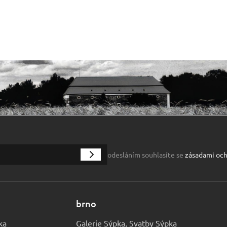
odesláním souhlasíte se
zásadami och
brno
ka
Galerie Sýpka, Svatby Sýpka