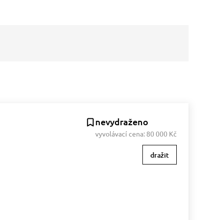
nevydraženo
vyvolávací cena:
80 000 Kč
dražit