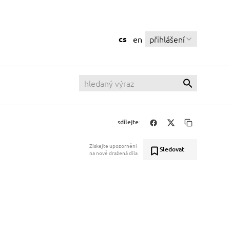
cs
přihlášení
en
sdílejte:
Získejte upozornění
Sledovat
na nově dražená díla