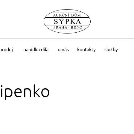
 prodej
nabídka díla
o nás
kontakty
služby
hipenko