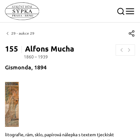
29 - aukce 29
155
Alfons
Mucha
1860 – 1939
Gismonda, 1894
Rozměry
Stručný popis předmětu
litografie, rám, sklo, papírová nálepka s textem tjeckiskt