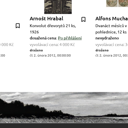
Arnošt Hrabal
Alfons Mucha
Konvolut dřevorytů 21 ks,
Dvanáct měsíců v 
1926
pohlednice, 12 ks
dosažená cena:
Po přihlášení
nevydraženo
 000 Kč
vyvolávací cena:
4 000 Kč
vyvolávací cena:
3
draženo
draženo
0:00
čt 2. února 2012, 00:00:00
čt 2. února 2012, 00