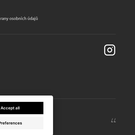
rany osobních údajů
Accept all
/
* sinfin.digi
/
Preferences