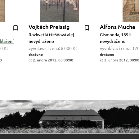
Vojtěch Preissig
Alfons Mucha
Rozkvetlá třešňová alej
Gismonda, 1894
hlášení
nevydraženo
nevydraženo
00 Kč
vyvolávací cena:
6 000 Kč
vyvolávací cena:
120
draženo
draženo
00
čt 2. února 2012, 00:00:00
čt 2. února 2012, 00:0