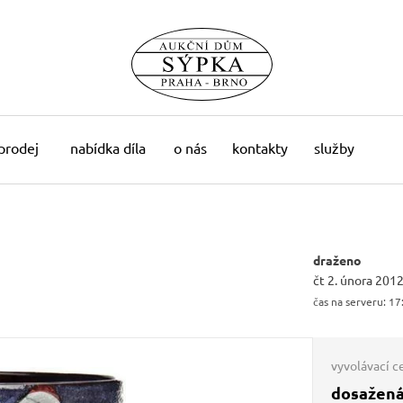
 prodej
nabídka díla
o nás
kontakty
služby
draženo
čt 2. února 2012
čas na serveru:
17
vyvolávací c
dosažená