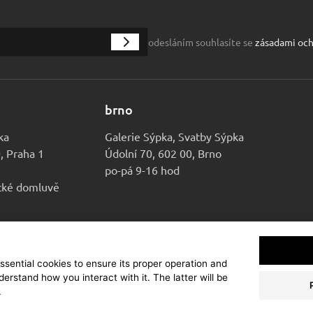
odesláním souhlasíte se
zásadami och
brno
ka
Galerie Sýpka, Svatby Sýpka
0, Praha 1
Údolní 70, 602 00, Brno
po-pá 9-16 hod
ické domluvě
essential cookies to ensure its proper operation and
kční dům Sýpka
derstand how you interact with it. The latter will be
Ochrana osobních údajů
Cookies
Nastavení cookies
.