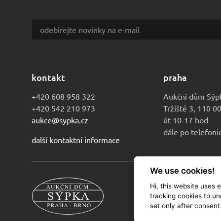
kontakt
praha
+420 608 958 322
Aukční dům Sýp
+420 542 210 973
Tržiště 3, 110 0
aukce@sypka.cz
út 10-17 hod
dále po telefon
další kontaktní informace
We use cookies!
Hi, this website uses 
© 2010-2026 Au
tracking cookies to un
set only after consent