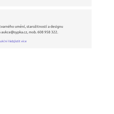
tvarného umění, starožitností a designu
a aukce@sypka.cz, mob. 608 958 322.
ukční řád
zjistit více