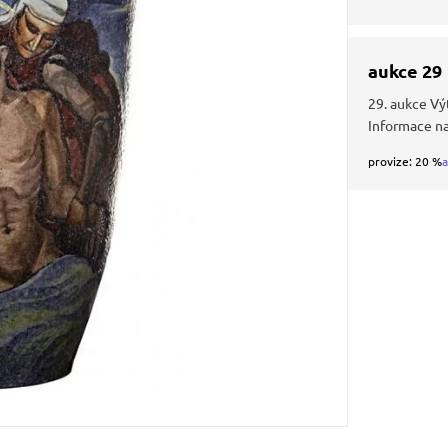
aukce 29
29. aukce Vý
Informace n
provize: 20 %
a