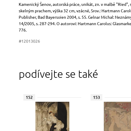
Rozměry
Stručný popis předmětu
Kamenický Šenov, autorská práce, unikát, zn. v malbě "Ried"
skelným prachem, výška 32 cm, vzácné, Srov.: Hartmann Carol
Publisher, Bad Bayersoien 2004, s. 55. Gelnar Michal: Neznámý 
14/2005, s. 287-294. O autorovi: Hartmann Carolus: Glasmarke
776.
#12013026
podívejte se také
152
153