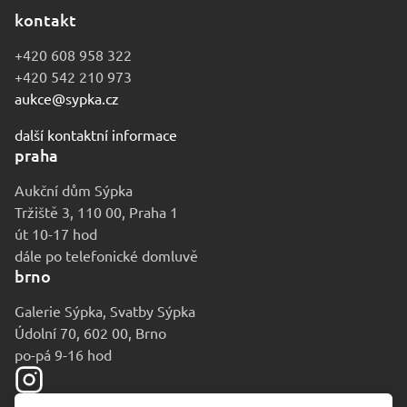
kontakt
+420 608 958 322
+420 542 210 973
aukce@sypka.cz
další kontaktní informace
praha
Aukční dům Sýpka
Tržiště 3, 110 00, Praha 1
út 10-17 hod
dále po telefonické domluvě
brno
Galerie Sýpka, Svatby Sýpka
Údolní 70, 602 00, Brno
po-pá 9-16 hod