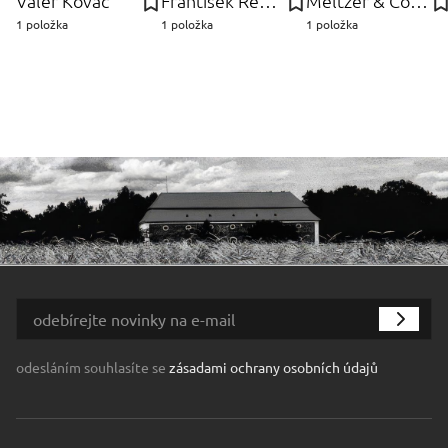
Valér Kováč
František Řehořek
Meltzer & Co, fa Carl
1 položka
1 položka
1 položka
odesláním souhlasíte se
zásadami ochrany osobních údajů