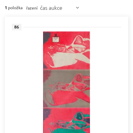
čas aukce
1
položka
řazení
86