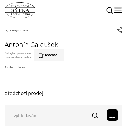
ceny umění
Antonín Gajdušek
Získejte upozornění
Sledovat
na nově dražená díla
1 dílo celkem
předchozí prodej