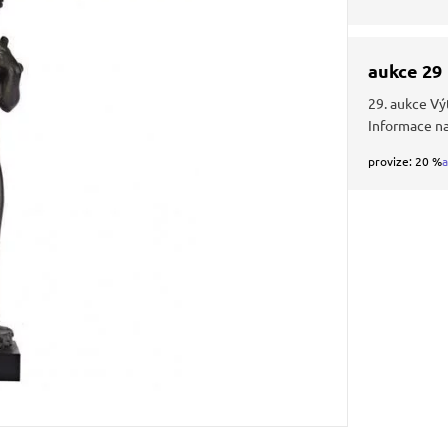
aukce 29
29. aukce Vý
Informace n
provize: 20 %
a