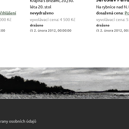
Krajina s břízami, 20./30.
léta 20. stol
Na rybníce nad N
řihlášení
nevydraženo
dosažená cena:
Po
000 Kč
vyvolávací cena:
4 500 Kč
vyvolávací cena:
5
draženo
draženo
0:00
čt 2. února 2012, 00:00:00
čt 2. února 2012, 00
rany osobních údajů