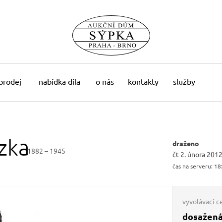
 prodej
nabídka díla
o nás
kontakty
služby
zka
draženo
1882 – 1945
čt 2. února 2012
čas na serveru:
18
vyvolávací c
dosažená