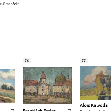
nt. Procházka
76
77
Alois Kalvoda
František Emler