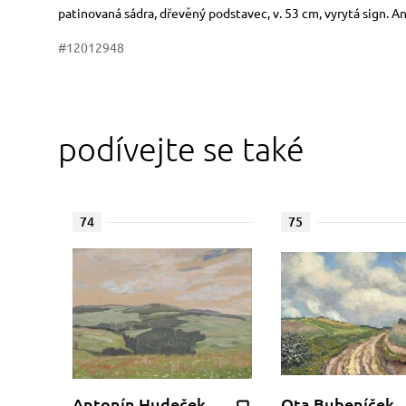
Rozměry
Stručný popis předmětu
patinovaná sádra, dřevěný podstavec, v. 53 cm, vyrytá sign. A
#12012948
podívejte se také
74
75
Antonín Hudeček
Ota Bubeníček