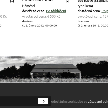
Bez názvu (Krajina s
Náměstí
rybníkem)
dosažená cena:
Po přihlášení
dosažená cena:
Po p
00 Kč
vyvolávací cena:
6 500 Kč
vyvolávací cena:
18 
draženo
draženo
00
čt 2. února 2012, 00:00:00
čt 2. února 2012, 00:0
odesláním souhlasíte se
zásadami och