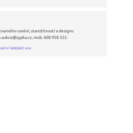
tvarného umění, starožitností a designu
a aukce@sypka.cz, mob. 608 958 322.
ukční řád
zjistit více