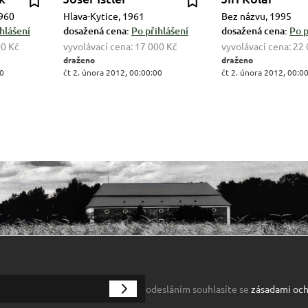
1960
Hlava-Kytice, 1961
Bez názvu, 1995
hlášení
dosažená cena:
Po přihlášení
dosažená cena:
Po p
00 Kč
vyvolávací cena:
17 000 Kč
vyvolávací cena:
22 
draženo
draženo
00
čt 2. února 2012, 00:00:00
čt 2. února 2012, 00:0
odesláním souhlasíte se
zásadami och