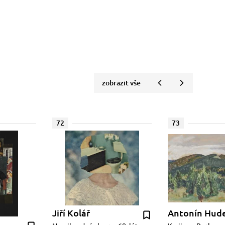
zobrazit vše
72
73
Jiří Kolář
Antonín Hud