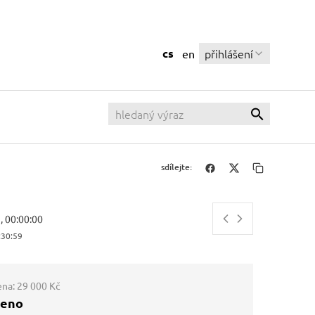
cs
přihlášení
en
sdílejte:
, 00:00:00
:31:00
ena:
29 000 Kč
ženo