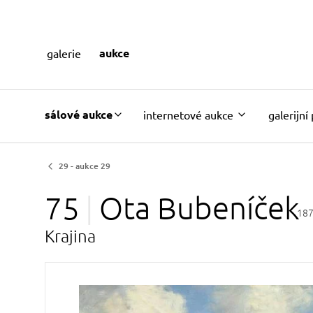
aukce
galerie
sálové aukce
internetové aukce
galerijní
29 - aukce 29
75
Ota
Bubeníček
187
Krajina