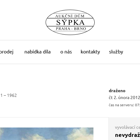
 prodej
nabídka díla
o nás
kontakty
služby
draženo
1 – 1962
čt 2. února 2012
čas na serveru:
07
vyvolávací c
nevydra