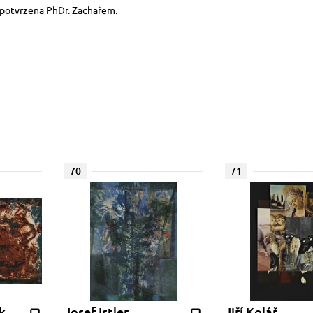
t potvrzena PhDr. Zachařem.
70
71
k
Josef Istler
Jiří Kolář