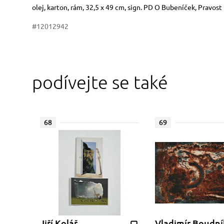
Rozměry
Stručný popis předmětu
olej, karton, rám, 32,5 x 49 cm, sign. PD O Bubeníček, Pravos
#12012942
podívejte se také
68
69
Jiří Kolář
Vladimír Boudní