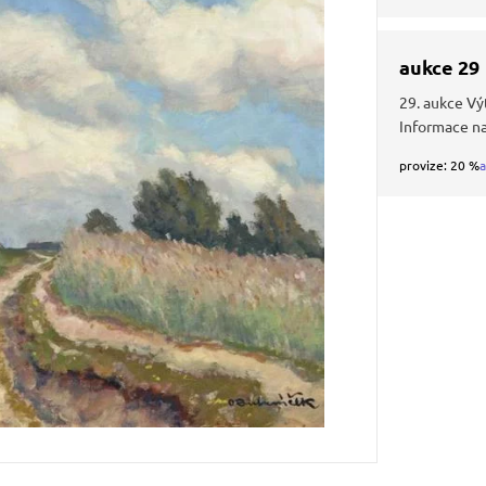
aukce 29
29. aukce Vý
Informace n
provize: 20 %
a