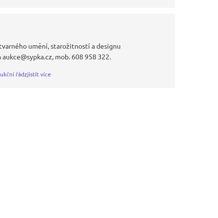
tvarného umění, starožitností a designu
a aukce@sypka.cz, mob. 608 958 322.
ukční řád
zjistit více