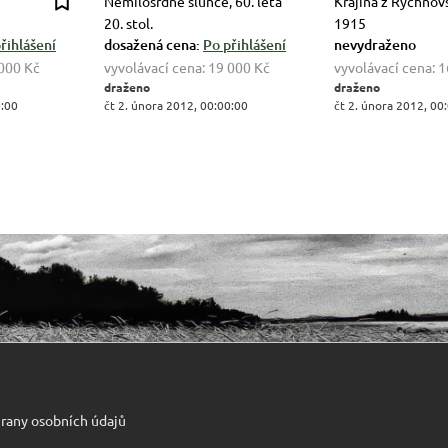
Nemilosrdné slunce, 60. léta
Krajina z Rychnov
20. stol.
1915
řihlášení
dosažená cena:
Po přihlášení
nevydraženo
000 Kč
vyvolávací cena:
19 000 Kč
vyvolávací cena:
1
draženo
draženo
0:00
čt 2. února 2012, 00:00:00
čt 2. února 2012, 00
rany osobních údajů