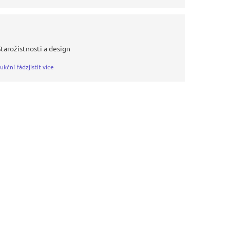
Starožistnosti a design
ukční řád
zjistit více