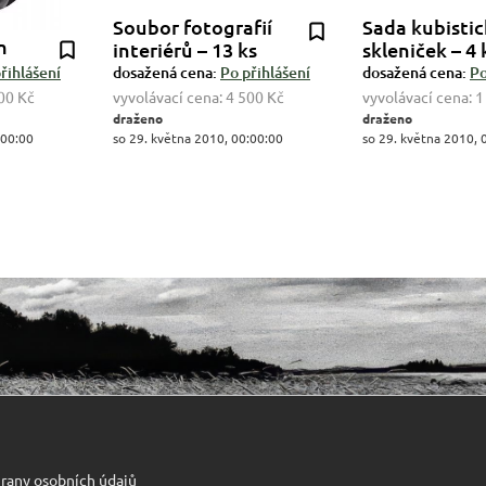
Soubor fotografií
Sada kubisti
m
interiérů – 13 ks
skleniček – 4 
řihlášení
dosažená cena:
Po přihlášení
dosažená cena:
Po
00 Kč
vyvolávací cena:
4 500 Kč
vyvolávací cena:
1
draženo
draženo
:00:00
so 29. května 2010, 00:00:00
so 29. května 2010, 
rany osobních údajů