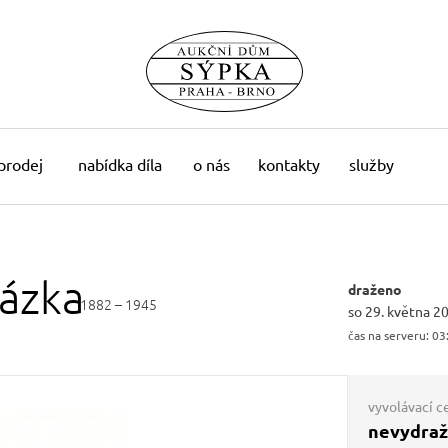
 prodej
nabídka díla
o nás
kontakty
služby
ázka
draženo
1882 – 1945
so 29. května 2
čas na serveru:
03
vyvolávací c
nevydra