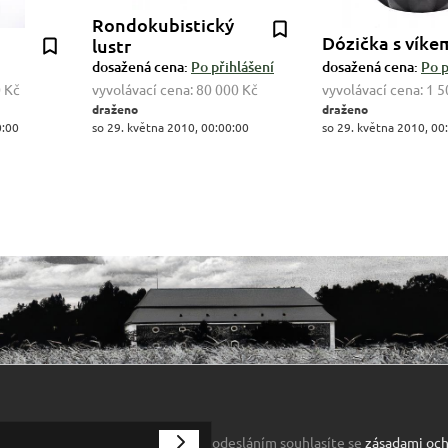
Rondokubistický
Dózička s víke
lustr
dosažená cena:
Po přihlášení
dosažená cena:
Po p
 Kč
vyvolávací cena:
80 000 Kč
vyvolávací cena:
1 5
draženo
draženo
0:00
so 29. května 2010, 00:00:00
so 29. května 2010, 00
odesláním souhlasíte se
zásadami och