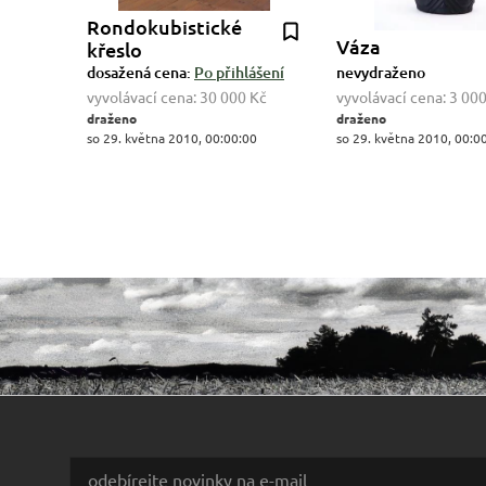
Rondokubistické
Váza
křeslo
dosažená cena:
Po přihlášení
nevydraženo
vyvolávací cena:
30 000 Kč
vyvolávací cena:
3 000
draženo
draženo
so 29. května 2010, 00:00:00
so 29. května 2010, 00:0