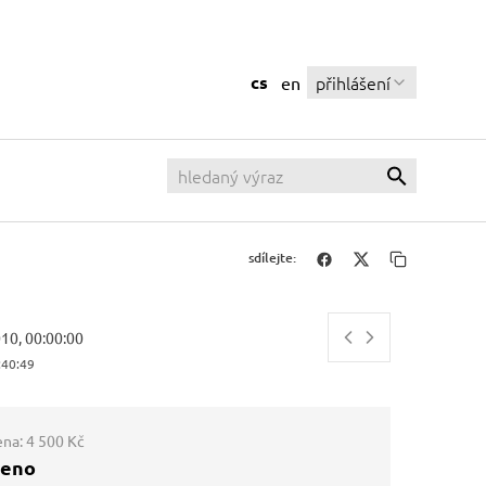
cs
přihlášení
en
sdílejte:
010, 00:00:00
:40:50
ena:
4 500 Kč
ženo