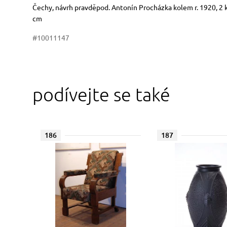
Rozměry
Stručný popis předmětu
Čechy, návrh pravděpod. Antonín Procházka kolem r. 1920, 2 
cm
#10011147
podívejte se také
186
187