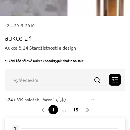
12. – 29. 5. 2010
aukce 24
Aukce č. 24 Starožistnosti a design
aukční řád sálové aukce
kontakty
jak dražit na sále
číslo
1-24
z 339 položek
řazení
1
…
15
1