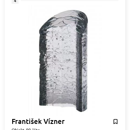
4
František Vízner
Objekt, 90. léta