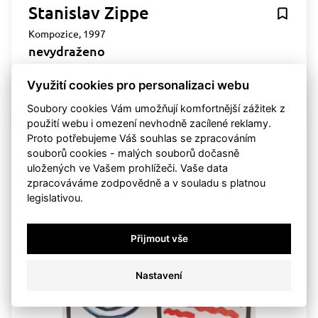
Stanislav Zippe
Kompozice, 1997
nevydraženo
vyvolávací cena:
3 000 Kč
draženo
Využití cookies pro personalizaci webu
so 29. května 2010, 00:00:00
Soubory cookies Vám umožňují komfortnější zážitek z
použití webu i omezení nevhodně zacílené reklamy.
Proto potřebujeme Váš souhlas se zpracováním
23
souborů cookies - malých souborů dočasně
uložených ve Vašem prohlížeči. Vaše data
zpracováváme zodpovědně a v souladu s platnou
legislativou.
Přijmout vše
Nastavení