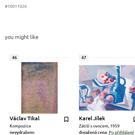
#10011026
you might like
46
47
Václav Tikal
Karel Jílek
Kompozice
Zátiší s ovocem, 1959
nevydraženo
dosažená cena:
Po přihlášení