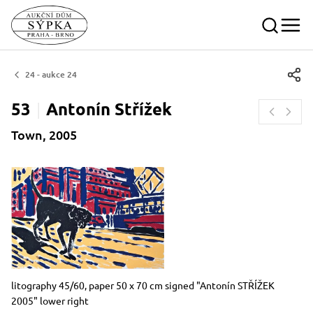
24 - aukce 24
53
Antonín
Střížek
Town, 2005
Dimensions
Short item description
litography 45/60, paper 50 x 70 cm signed "Antonín STŘÍŽEK
2005" lower right