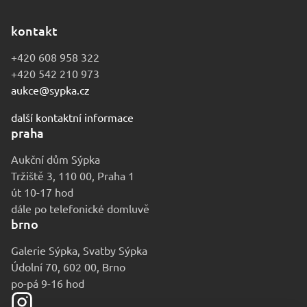
kontakt
+420 608 958 322
+420 542 210 973
aukce@sypka.cz
další kontaktní informace
praha
Aukční dům Sýpka
Tržiště 3, 110 00, Praha 1
út 10-17 hod
dále po telefonické domluvě
brno
Galerie Sýpka, Svatby Sýpka
Údolní 70, 602 00, Brno
po-pá 9-16 hod