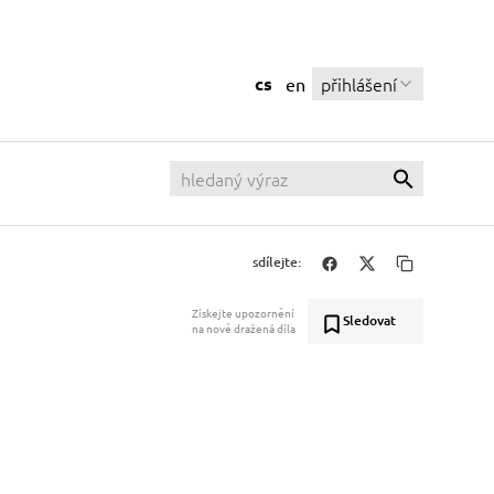
cs
přihlášení
en
sdílejte:
Získejte upozornění
Sledovat
na nově dražená díla