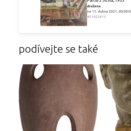
Partie z Jičína, 1933
draženo
ne 11. dubna 2021, 00:00:
#21022613
podívejte se také