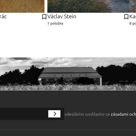
rác
Václav Stein
Ka
1 položka
8 p
odesláním souhlasíte se
zásadami och