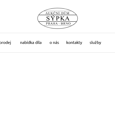
 prodej
nabídka díla
o nás
kontakty
služby