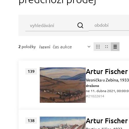
čas aukce
2
položky
řazení
Artur Fischer
139
Vesnička u Zebína, 1933
draženo
ne 11. dubna 2021, 00:00:
#21022614
Artur Fischer
138