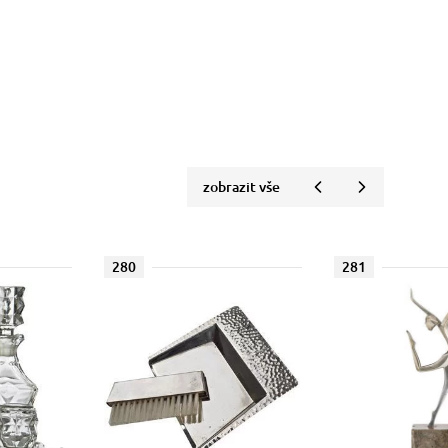
zobrazit vše
280
281