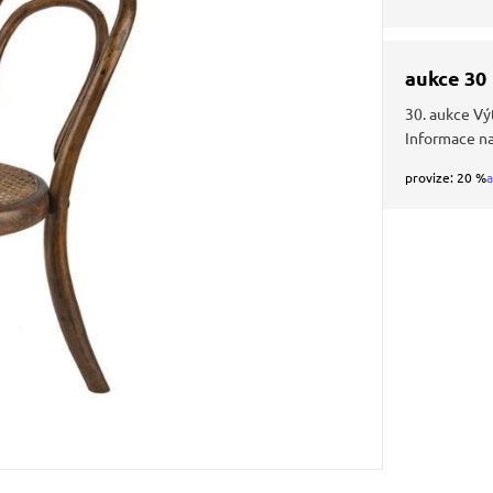
aukce 30
30. aukce Vý
Informace n
provize: 20 %
a