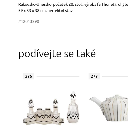
Rozměry
Stručný popis předmětu
Rakousko-Uhersko, počátek 20. stol., výroba fa Thonet?, ohý
59 x 33 x 38 cm, perfektní stav
#12013290
podívejte se také
276
277