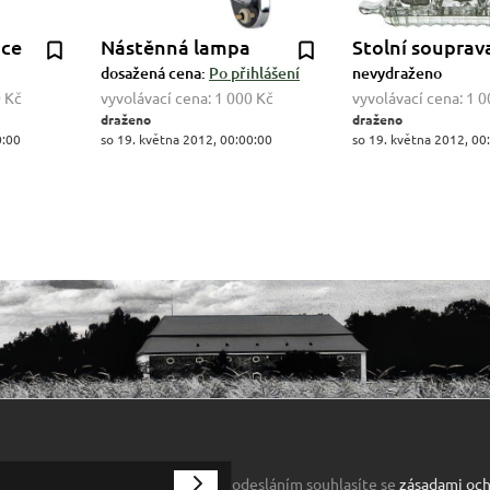
ice
Nástěnná lampa
Stolní souprav
dosažená cena:
Po přihlášení
nevydraženo
 Kč
vyvolávací cena:
1 000 Kč
vyvolávací cena:
1 0
draženo
draženo
0:00
so 19. května 2012, 00:00:00
so 19. května 2012, 00
odesláním souhlasíte se
zásadami och