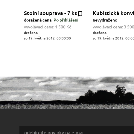
Stolní souprava - 7 ks
Kubistická konv
dosažená cena:
Po přihlášení
nevydraženo
vyvolávací cena:
1 500 Kč
vyvolávací cena:
3 500
draženo
draženo
so 19. května 2012, 00:00:00
so 19. května 2012, 00:0