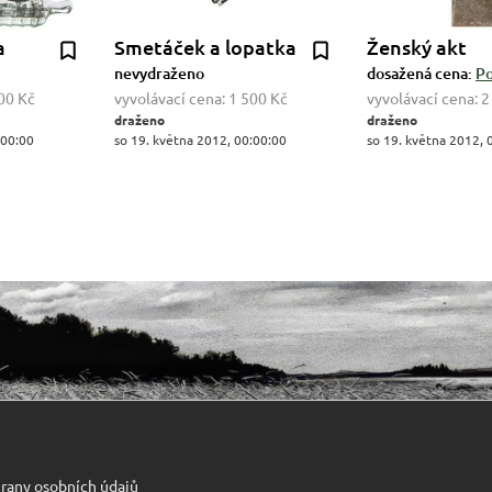
a
Smetáček a lopatka
Ženský akt
nevydraženo
dosažená cena:
Po
00 Kč
vyvolávací cena:
1 500 Kč
vyvolávací cena:
2
draženo
draženo
:00:00
so 19. května 2012, 00:00:00
so 19. května 2012, 
rany osobních údajů