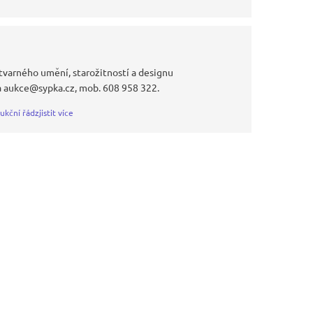
tvarného umění, starožitností a designu
a aukce@sypka.cz, mob. 608 958 322.
ukční řád
zjistit více