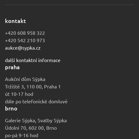
kontakt
+420 608 958 322
+420 542 210 973
aukce@sypka.cz
další kontaktní informace
praha
Aukční dům Sýpka
Tržiště 3, 110 00, Praha 1
út 10-17 hod
dále po telefonické domluvě
brno
Galerie Sýpka, Svatby Sýpka
Údolní 70, 602 00, Brno
po-pá 9-16 hod