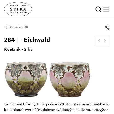
30 - aukce 30
284
-
Eichwald
Květník - 2 ks
Rozměry
Stručný popis předmětu
zn. Eichwald, Čechy, Dubí, počátek 20. stol., 2 ks různých velikostí,
kameninové květináče zdobené květinovým motivem, max. výška