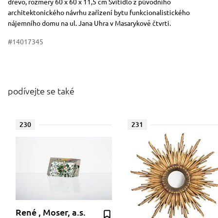
dřevo, rozměry 60 x 60 x 11,5 cm Svítidlo z původního
architektonického návrhu zařízení bytu funkcionalistického
nájemního domu na ul. Jana Uhra v Masarykově čtvrti.
#14017345
podívejte se také
230
231
René , Moser, a.s.