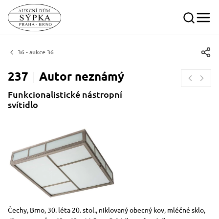
36 - aukce 36
237
Autor
neznámý
Funkcionalistické nástropní
svítidlo
Rozměry
Stručný popis předmětu
Čechy, Brno, 30. léta 20. stol., niklovaný obecný kov, mléčné sklo,