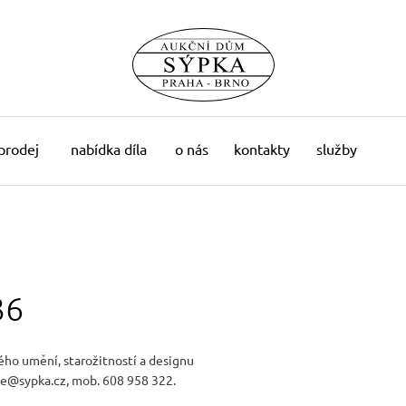
 prodej
nabídka díla
o nás
kontakty
služby
36
ého umění, starožitností a designu
e@sypka.cz, mob. 608 958 322.