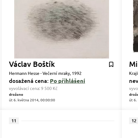
Václav Boštík
Mi
Hermann Hesse - Večerní mraky, 1992
Kraj
dosažená cena:
Po přihlášení
ne
vyvolávací cena:
9 500 Kč
vyvo
draženo
draž
út 6. května 2014, 00:00:00
út 6.
11
12