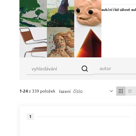
aukční řád sálové au
číslo
1-24
z 339 položek
řazení
1