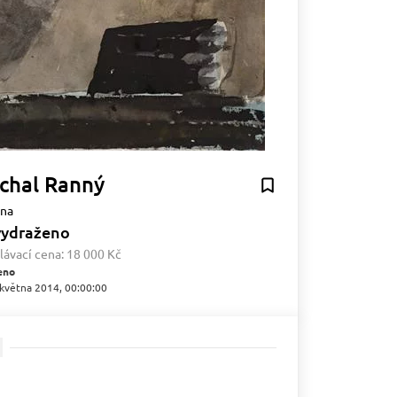
chal Ranný
ina
vydraženo
lávací cena:
18 000 Kč
eno
 května 2014, 00:00:00