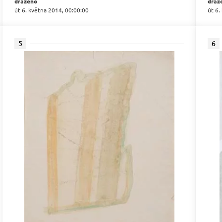
draženo
draž
út 6. května 2014, 00:00:00
út 6.
5
6