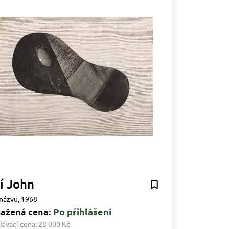
ří John
názvu, 1968
ažená cena:
Po přihlášení
lávací cena:
28 000 Kč