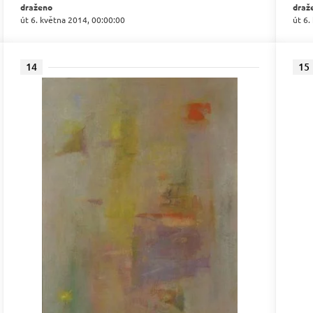
draženo
draž
út 6. května 2014, 00:00:00
út 6.
14
15