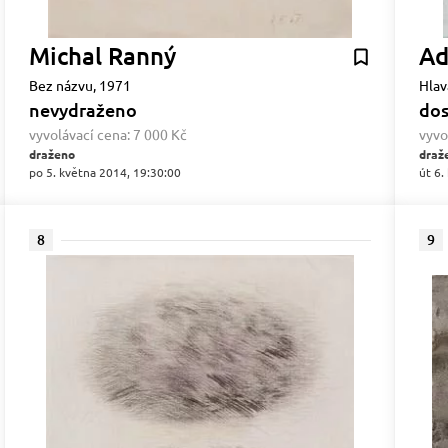
Michal Ranný
Ad
Bez názvu, 1971
Hlava
nevydraženo
dos
vyvolávací cena:
7 000 Kč
vyvo
draženo
draž
po 5. května 2014, 19:30:00
út 6.
8
9