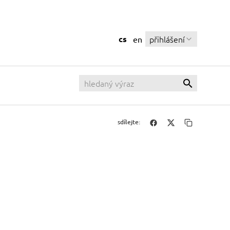
cs
přihlášení
en
sdílejte: