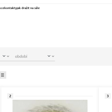
kce
kontakty
jak dražit na sále
2
3