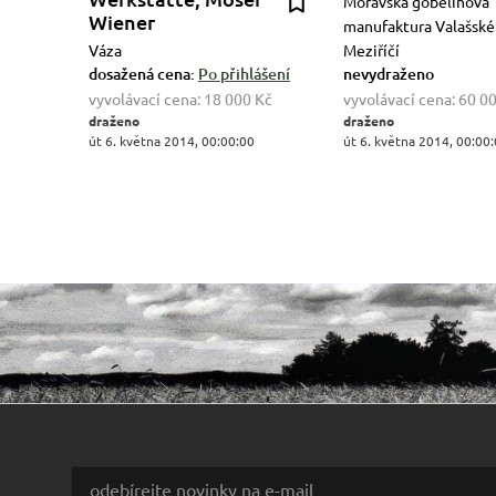
Moravská gobelínová
Wiener
manufaktura Valašské
Váza
Meziříčí
dosažená cena:
Po přihlášení
nevydraženo
vyvolávací cena:
18 000 Kč
vyvolávací cena:
60 0
draženo
draženo
út 6. května 2014, 00:00:00
út 6. května 2014, 00:00