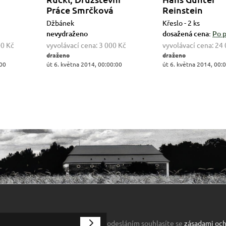
Práce Smrčková
Reinstein
Džbánek
Křeslo - 2 ks
nevydraženo
dosažená cena:
Po p
00 Kč
vyvolávací cena:
3 000 Kč
vyvolávací cena:
24 
draženo
draženo
:00
út 6. května 2014, 00:00:00
út 6. května 2014, 00:
odesláním souhlasíte se
zásadami och