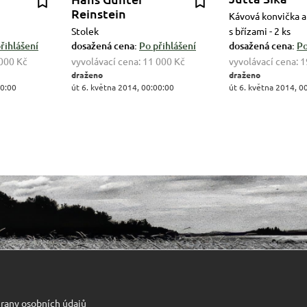
Reinstein
Kávová konvička 
Stolek
s břízami - 2 ks
řihlášení
dosažená cena:
Po přihlášení
dosažená cena:
Po
000 Kč
vyvolávací cena:
11 000 Kč
vyvolávací cena:
1
draženo
draženo
00:00
út 6. května 2014, 00:00:00
út 6. května 2014, 0
rany osobních údajů