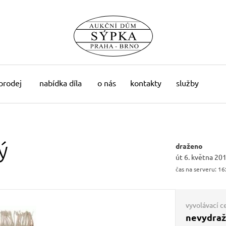
 prodej
nabídka díla
o nás
kontakty
služby
ý
draženo
út 6. května 20
čas na serveru:
16
vyvolávací c
nevydra