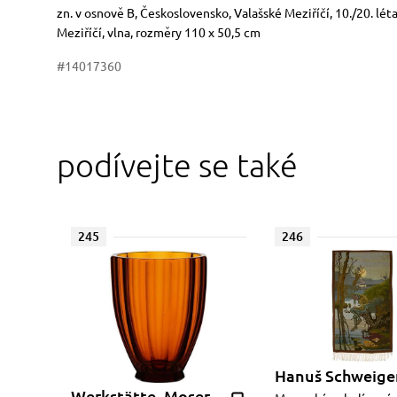
Rozměry
Stručný popis předmětu
zn. v osnově B, Československo, Valašské Meziříčí, 10./20. lé
Meziříčí, vlna, rozměry 110 x 50,5 cm
#14017360
podívejte se také
245
246
Hanuš Schweige
Werkstätte, Moser