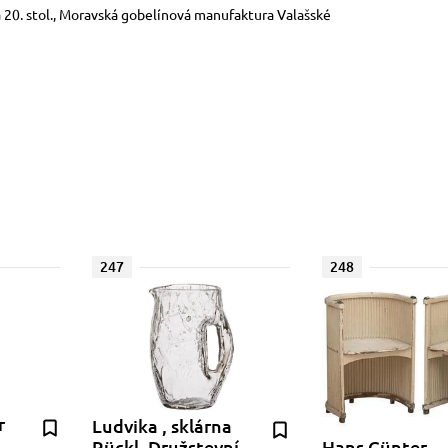
ta 20. stol., Moravská gobelínová manufaktura Valašské
247
248
r
Ludvika , sklárna
Rückl, Družstevní
Hans Günter