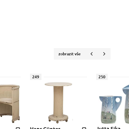
zobrazit vše
249
250
Jutta Sika
Hans Günter