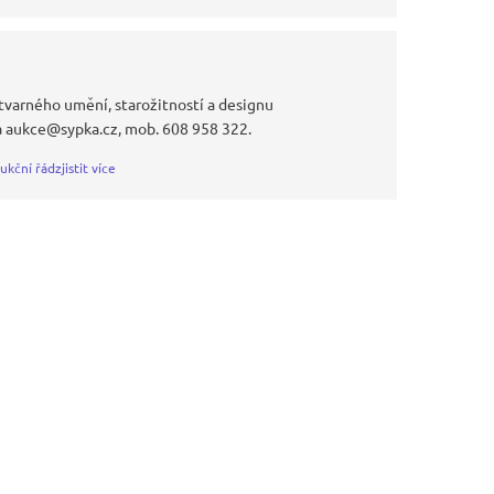
tvarného umění, starožitností a designu
a aukce@sypka.cz, mob. 608 958 322.
ukční řád
zjistit více