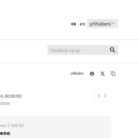
cs
přihlášení
en
sdílejte:
14, 00:00:00
:53:36
ena:
5 500 Kč
ženo