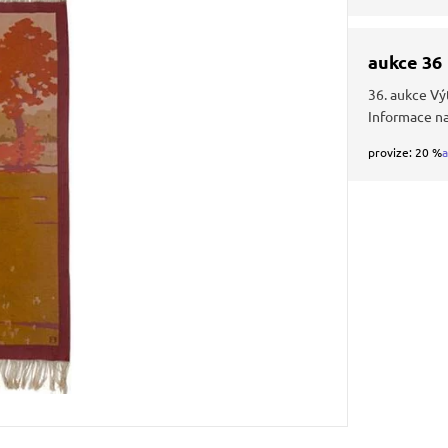
aukce 36
36. aukce Vý
Informace n
provize: 20 %
a