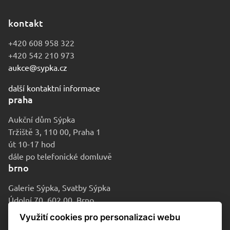
kontakt
+420 608 958 322
+420 542 210 973
aukce@sypka.cz
další kontaktní informace
praha
Aukční dům Sýpka
Tržiště 3, 110 00, Praha 1
út 10-17 hod
dále po telefonické domluvě
brno
Galerie Sýpka, Svatby Sýpka
Údolní 70, 602 00, Brno
po-pá 9-16 hod
Využití cookies pro personalizaci webu