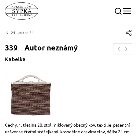
24 - aukce 24
339
Autor
neznámý
Kabelka
Rozměry
Stručný popis předmětu
Čechy, 1. třetina 20. stol., niklovaný obecný kov, textilie, patentní
uzávěr se čtyřmi stěžejkami, kosodélně otevíratelný, délka 21 cm