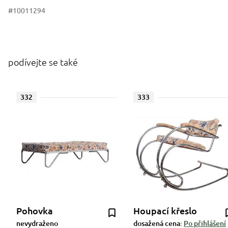
#10011294
podívejte se také
332
333
Pohovka
Houpací křeslo
nevydraženo
dosažená cena:
Po přihlášení