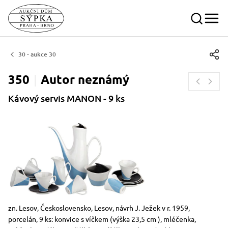
30 - aukce 30
350
Autor
neznámý
Kávový servis MANON - 9 ks
Rozměry
Stručný popis předmětu
zn. Lesov, Československo, Lesov, návrh J. Ježek v r. 1959,
porcelán, 9 ks: konvice s víčkem (výška 23,5 cm ), mléčenka,