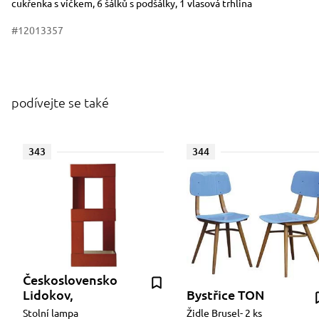
cukřenka s víčkem, 6 šálků s podšálky, 1 vlasová trhlina
#12013357
podívejte se také
343
344
Československo
Lidokov,
Bystřice TON
Stolní lampa
Židle Brusel- 2 ks