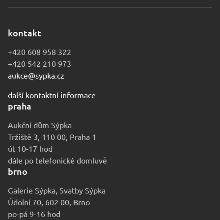
kontakt
+420 608 958 322
+420 542 210 973
aukce@sypka.cz
další kontaktní informace
praha
Aukční dům Sýpka
Tržiště 3, 110 00, Praha 1
út 10-17 hod
dále po telefonické domluvě
brno
Galerie Sýpka, Svatby Sýpka
Údolní 70, 602 00, Brno
po-pá 9-16 hod