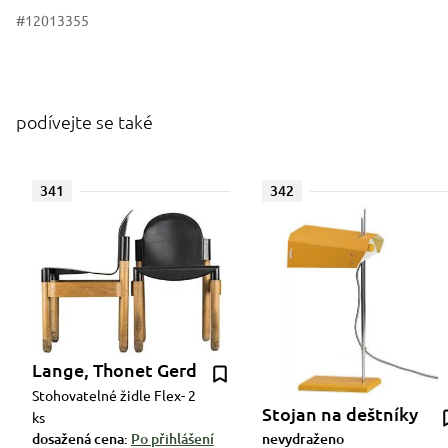
#12013355
podívejte se také
341
342
Lange, Thonet Gerd
Stohovatelné židle Flex- 2
Stojan na deštníky
ks
dosažená cena:
Po přihlášení
nevydraženo