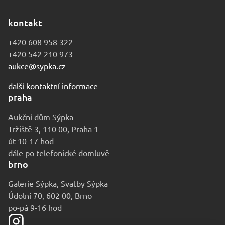
kontakt
+420 608 958 322
+420 542 210 973
aukce@sypka.cz
další kontaktní informace
praha
Aukční dům Sýpka
Tržiště 3, 110 00, Praha 1
út 10-17 hod
dále po telefonické domluvě
brno
Galerie Sýpka, Svatby Sýpka
Údolní 70, 602 00, Brno
po-pá 9-16 hod