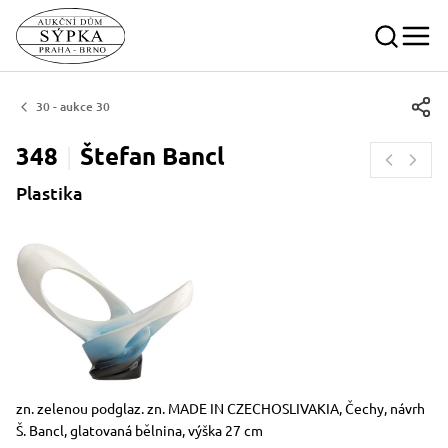
30 - aukce 30
348
Štefan
Bancl
Plastika
Rozměry
Stručný popis předmětu
zn. zelenou podglaz. zn. MADE IN CZECHOSLIVAKIA, Čechy, návrh
Š. Bancl, glatovaná bělnina, výška 27 cm