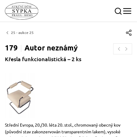
25 - aukce 25
179
Autor
neznámý
Křesla funkcionalistická – 2 ks
Rozměry
Stručný popis předmětu
Střední Evropa, 20./30. léta 20. stol., chromovaný obecný kov
(původní stav zakonzervován transparentním lakem), vysoké