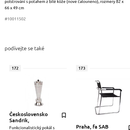
polstrování s potahem z bílé kůže (nově čalouněno), rozměry 82 x
66 x 49 cm
#10011502
podívejte se také
172
173
Československo
Sandrik,
Praha, fa SAB
Funkcionalistický pokál s