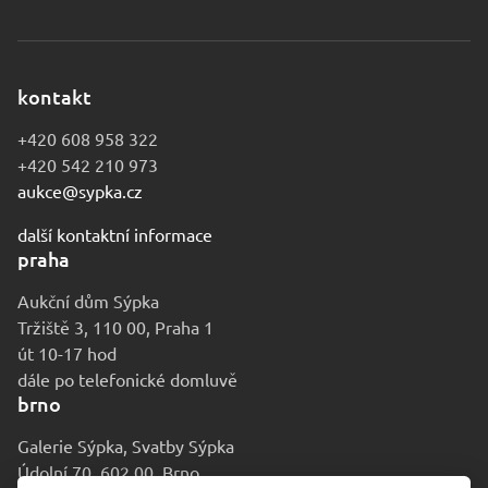
kontakt
+420 608 958 322
+420 542 210 973
aukce@sypka.cz
další kontaktní informace
praha
Aukční dům Sýpka
Tržiště 3, 110 00, Praha 1
út 10-17 hod
dále po telefonické domluvě
brno
Galerie Sýpka, Svatby Sýpka
Údolní 70, 602 00, Brno