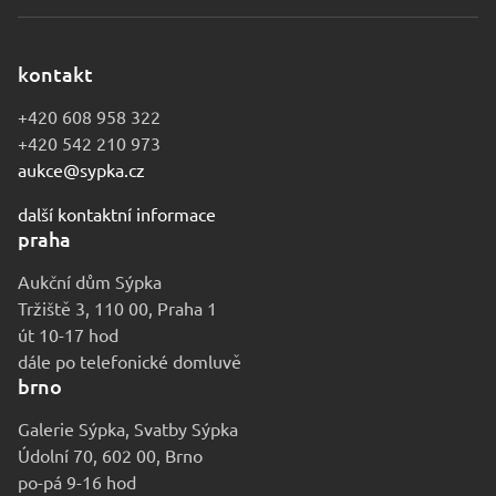
kontakt
+420 608 958 322
+420 542 210 973
aukce@sypka.cz
další kontaktní informace
praha
Aukční dům Sýpka
Tržiště 3, 110 00, Praha 1
út 10-17 hod
dále po telefonické domluvě
brno
Galerie Sýpka, Svatby Sýpka
Údolní 70, 602 00, Brno
po-pá 9-16 hod