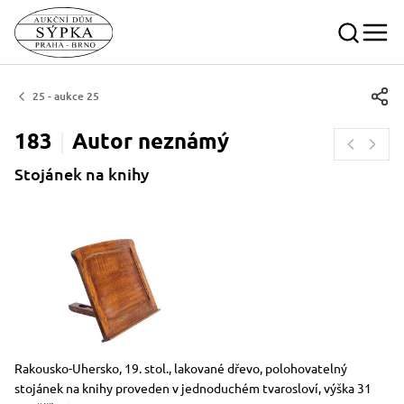
25 - aukce 25
183
Autor
neznámý
Stojánek na knihy
Rozměry
Stručný popis předmětu
Rakousko-Uhersko, 19. stol., lakované dřevo, polohovatelný
stojánek na knihy proveden v jednoduchém tvarosloví, výška 31