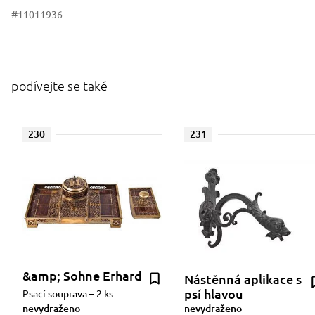
#11011936
podívejte se také
230
231
&amp; Sohne Erhard
Nástěnná aplikace s
psí hlavou
Psací souprava – 2 ks
nevydraženo
nevydraženo