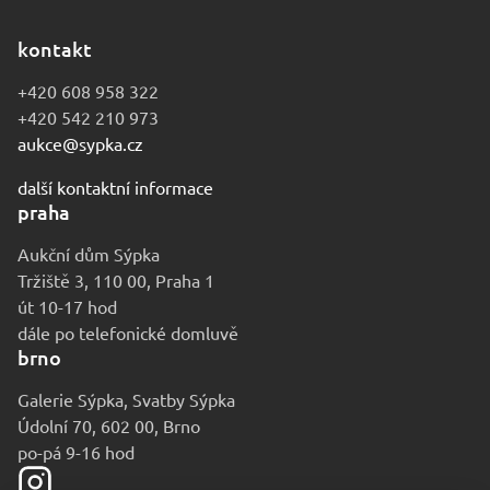
kontakt
+420 608 958 322
+420 542 210 973
aukce@sypka.cz
další kontaktní informace
praha
Aukční dům Sýpka
Tržiště 3, 110 00, Praha 1
út 10-17 hod
dále po telefonické domluvě
brno
Galerie Sýpka, Svatby Sýpka
Údolní 70, 602 00, Brno
po-pá 9-16 hod