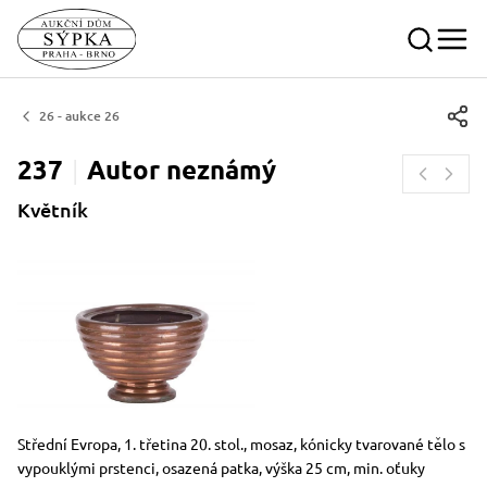
26 - aukce 26
237
Autor
neznámý
Květník
Rozměry
Stručný popis předmětu
Střední Evropa, 1. třetina 20. stol., mosaz, kónicky tvarované tělo s
vypouklými prstenci, osazená patka, výška 25 cm, min. oťuky