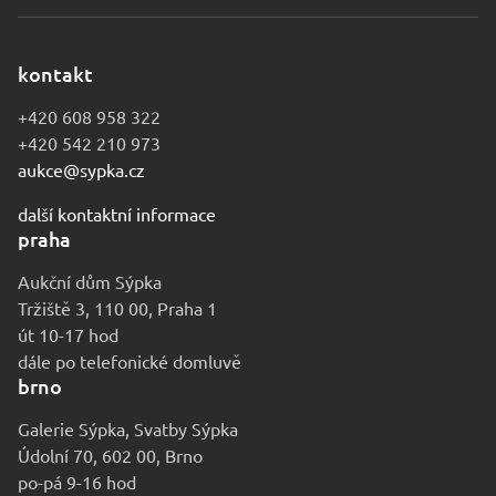
kontakt
+420 608 958 322
+420 542 210 973
aukce@sypka.cz
další kontaktní informace
praha
Aukční dům Sýpka
Tržiště 3, 110 00, Praha 1
út 10-17 hod
dále po telefonické domluvě
brno
Galerie Sýpka, Svatby Sýpka
Údolní 70, 602 00, Brno
po-pá 9-16 hod