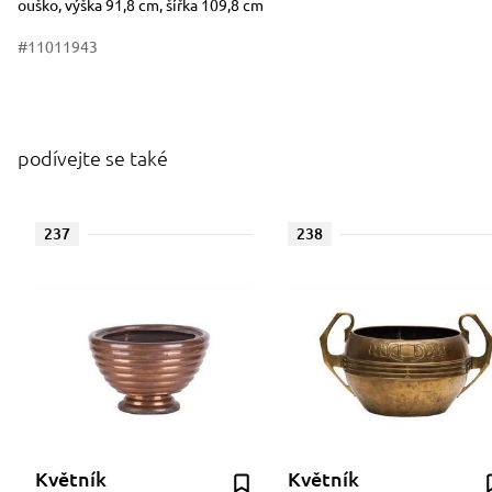
ouško, výška 91,8 cm, šířka 109,8 cm
#11011943
podívejte se také
237
238
Květník
Květník