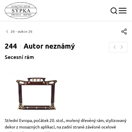
26 - aukce 26
244
Autor
neznámý
Secesní rám
Rozměry
Stručný popis předmětu
Střední Evropa, počátek 20. stol., mořený dřevěný rám, stylizovaný
dekor z mosazných aplikací, na zadní straně závěsné ocelové