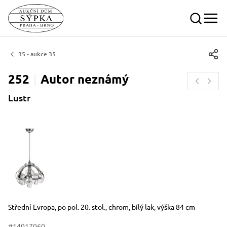
35 - aukce 35
252
Autor
neznámý
Lustr
Rozměry
Stručný popis předmětu
Střední Evropa, po pol. 20. stol., chrom, bílý lak, výška 84 cm
#14017060