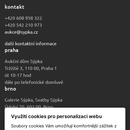
kontakt
+420 608 958 322
+420 542 210 973
aukce@sypka.cz
další kontaktní informace
praha
Aukční dům Sýpka
Tržiště 3, 110 00, Praha 1
út 10-17 hod
dále po telefonické domluvě
brno
Galerie Sýpka, Svatby Sýpka
Údolní 70, 602 00, Brno
po-pá 9-16 hod
Využití cookies pro personalizaci webu
Soubory cookies Vám umožňují komfortnější zážitek z