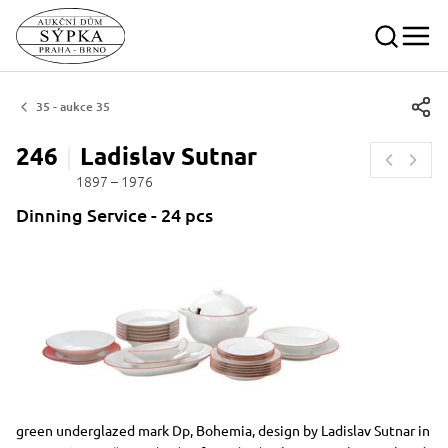
35 - aukce 35
246
Ladislav
Sutnar
1897 – 1976
Dinning Service - 24 pcs
Dimensions
Short item description
green underglazed mark Dp, Bohemia, design by Ladislav Sutnar in