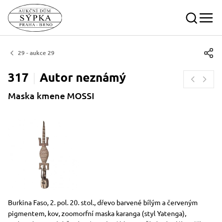
29 - aukce 29
317
Autor
neznámý
Maska kmene MOSSI
Rozměry
Stručný popis předmětu
Burkina Faso, 2. pol. 20. stol., dřevo barvené bílým a červeným
pigmentem, kov, zoomorfní maska karanga (styl Yatenga),