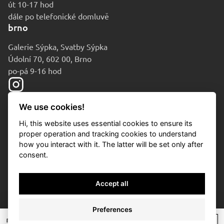
út 10-17 hod
dále po telefonické domluvě
brno
Galerie Sýpka, Svatby Sýpka
Údolní 70, 602 00, Brno
po-pá 9-16 hod
We use cookies!
Hi, this website uses essential cookies to ensure its
proper operation and tracking cookies to understand
how you interact with it. The latter will be set only after
consent.
© 2010-2026 Aukční dům Sýpka
Accept all
Ochrana osobních údajů
Cookies
Preferences
Nastavení cookies
nevydraženo
/
* si
/