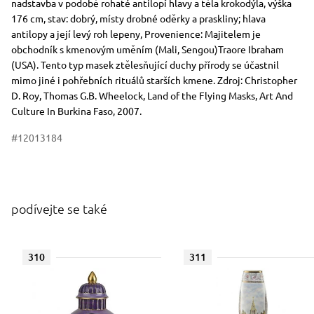
nadstavba v podobě rohaté antilopí hlavy a těla krokodýla, výška
176 cm, stav: dobrý, místy drobné oděrky a praskliny; hlava
antilopy a její levý roh lepeny, Provenience: Majitelem je
obchodník s kmenovým uměním (Mali, Sengou)Traore Ibraham
(USA). Tento typ masek ztělesňující duchy přírody se účastnil
mimo jiné i pohřebních rituálů starších kmene. Zdroj: Christopher
D. Roy, Thomas G.B. Wheelock, Land of the Flying Masks, Art And
Culture In Burkina Faso, 2007.
#12013184
podívejte se také
310
311