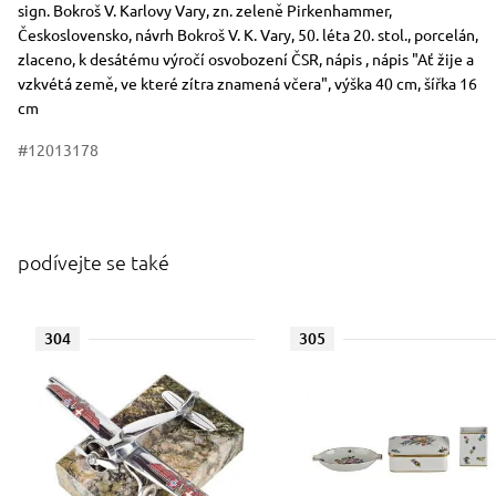
Rozměry
Stručný popis předmětu
sign. Bokroš V. Karlovy Vary, zn. zeleně Pirkenhammer,
Československo, návrh Bokroš V. K. Vary, 50. léta 20. stol., porcelán,
zlaceno, k desátému výročí osvobození ČSR, nápis , nápis "Ať žije a
vzkvétá země, ve které zítra znamená včera", výška 40 cm, šířka 16
cm
#12013178
podívejte se také
304
305