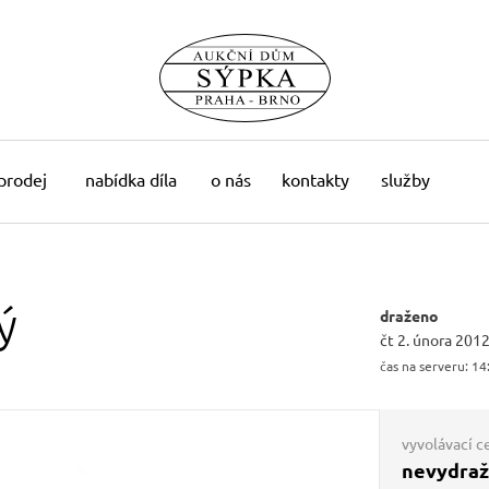
 prodej
nabídka díla
o nás
kontakty
služby
ý
draženo
čt 2. února 2012
čas na serveru:
14
vyvolávací c
nevydra