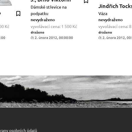
Jindřich Tock
Dámské střevíce na
o
podpatku
Váza
nevydraženo
nevydraženo
00 Kč
vyvolávací cena:
1 500 Kč
vyvolávací cena:
8
draženo
draženo
0:00
čt 2. února 2012, 00:00:00
čt 2. února 2012, 00
rany osobních údajů