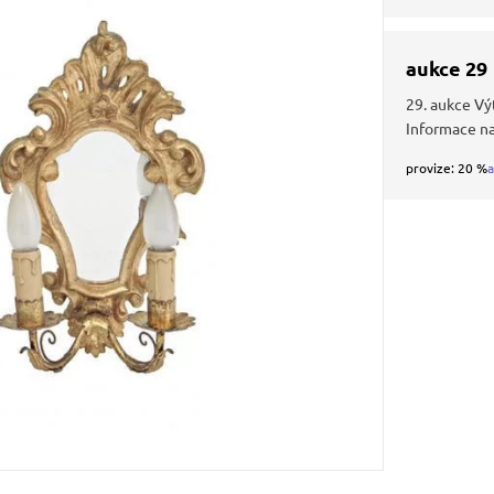
aukce 29
29. aukce Vý
Informace n
provize: 20 %
a