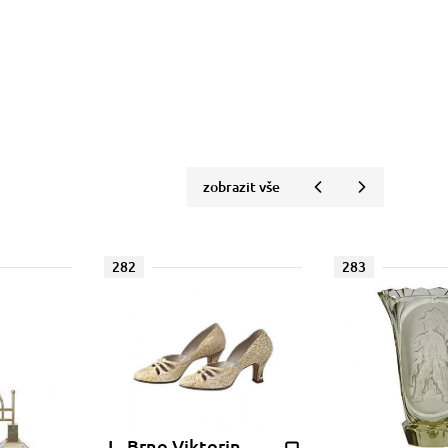
zobrazit vše
282
283
J., Brno Viktorin