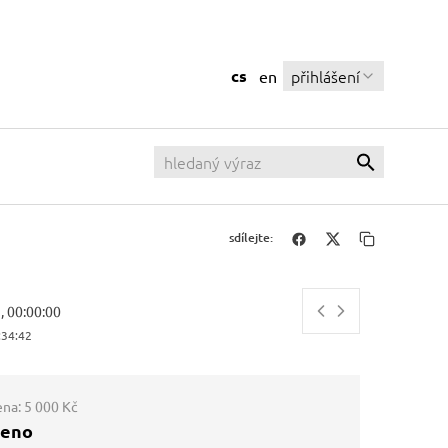
cs
přihlášení
en
sdílejte:
, 00:00:00
:34:43
ena:
5 000 Kč
ženo