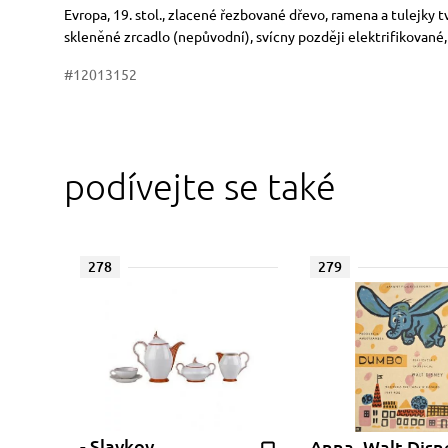
Rozměry
Stručný popis předmětu
Evropa, 19. stol., zlacené řezbované dřevo, ramena a tulejky 
skleněné zrcadlo (nepůvodní), svícny později elektrifikované,
#12013152
podívejte se také
278
279
- Slavkov
Anna, Walt Disn