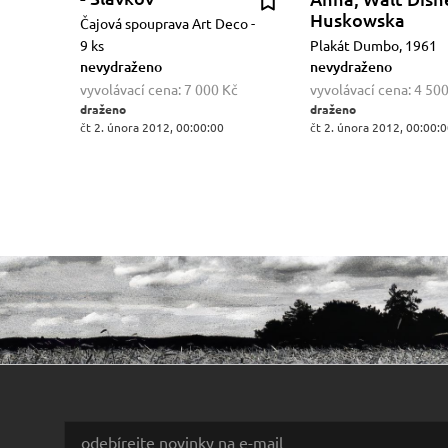
Huskowska
Čajová spouprava Art Deco -
9 ks
Plakát Dumbo, 1961
nevydraženo
nevydraženo
vyvolávací cena:
7 000 Kč
vyvolávací cena:
4 500
draženo
draženo
čt 2. února 2012, 00:00:00
čt 2. února 2012, 00:00: