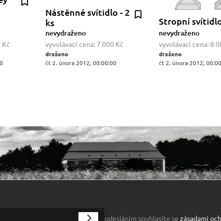
Nástěnné svítidlo - 2
Stropní svítidl
ks
nevydraženo
nevydraženo
 Kč
vyvolávací cena:
7 000 Kč
vyvolávací cena:
8 0
draženo
draženo
00
čt 2. února 2012, 00:00:00
čt 2. února 2012, 00:0
odesláním souhlasíte se
zásadami och