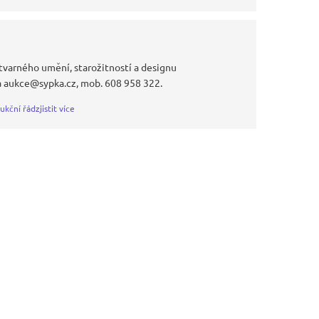
tvarného umění, starožitností a designu
a aukce@sypka.cz, mob. 608 958 322.
ukční řád
zjistit více