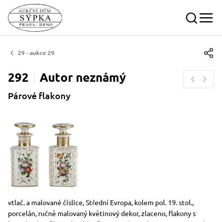
29 - aukce 29
292
Autor
neznámý
Párové flakony
Rozměry
Stručný popis předmětu
vtlač. a malované číslice, Střední Evropa, kolem pol. 19. stol.,
porcelán, ručně malovaný květinový dekor, zlaceno, flakony s