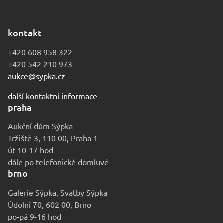
kontakt
+420 608 958 322
+420 542 210 973
aukce@sypka.cz
další kontaktní informace
praha
Aukční dům Sýpka
Tržiště 3, 110 00, Praha 1
út 10-17 hod
dále po telefonické domluvě
brno
Galerie Sýpka, Svatby Sýpka
Údolní 70, 602 00, Brno
po-pá 9-16 hod