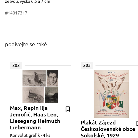
želvou, výška 6,5 a 7 cm
#14017317
podívejte se také
202
203
Max, Repin Ilja
Jemofič, Haas Leo,
Liesegang Helmuth
Plakát Zájezd
Liebermann
Československé obce
Sokolské, 1929
Konvolut grafik - 4 ks