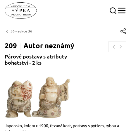
36 - aukce 36
209
Autor
neznámý
Párové postavy s atributy
bohatství - 2 ks
Rozměry
Stručný popis předmětu
Japonsko, kolem r. 1900, řezaná kost, postavy s pytlem, rybou a