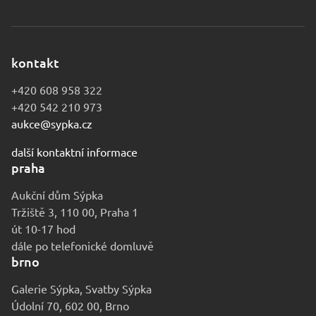
kontakt
+420 608 958 322
+420 542 210 973
aukce@sypka.cz
další kontaktní informace
praha
Aukční dům Sýpka
Tržiště 3, 110 00, Praha 1
út 10-17 hod
dále po telefonické domluvě
brno
Galerie Sýpka, Svatby Sýpka
Údolní 70, 602 00, Brno