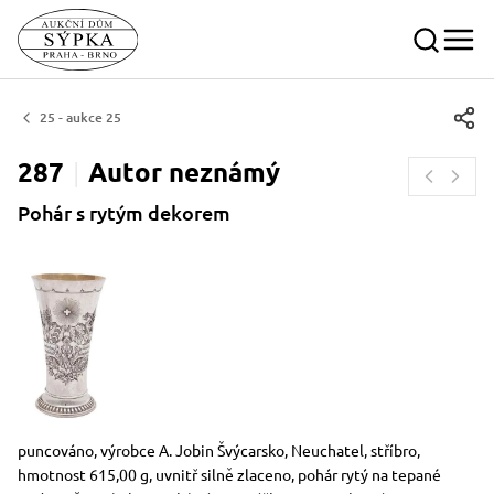
25 - aukce 25
287
Autor
neznámý
Pohár s rytým dekorem
Rozměry
Stručný popis předmětu
puncováno, výrobce A. Jobin Švýcarsko, Neuchatel, stříbro,
hmotnost 615,00 g, uvnitř silně zlaceno, pohár rytý na tepané