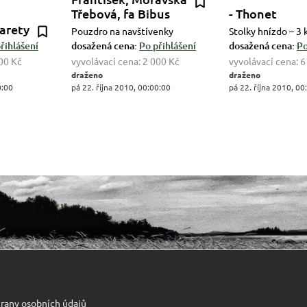
Třebová, fa Bibus
- Thonet
arety
Pouzdro na navštívenky
Stolky hnízdo – 3 
řihlášení
dosažená cena:
Po přihlášení
dosažená cena:
Po
00 Kč
vyvolávací cena:
2 000 Kč
vyvolávací cena:
6
draženo
draženo
0:00
pá 22. října 2010, 00:00:00
pá 22. října 2010, 00
rany osobních údajů