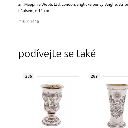
Rozměry
Stručný popis předmětu
zn. Mappin a Webb. Ltd. London, anglické puncy, Anglie, stří
nápisem, ø 11 cm
#10011616
podívejte se také
286
287