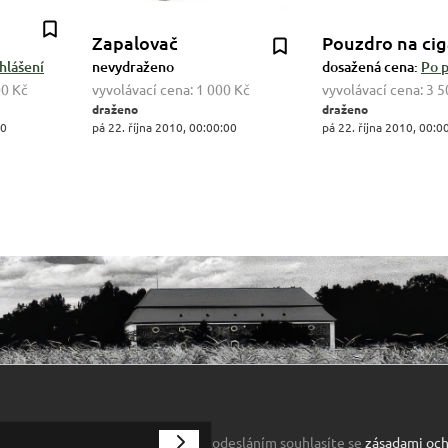
Zapalovač
Pouzdro na cig
hlášení
nevydraženo
dosažená cena:
Po p
00 Kč
vyvolávací cena:
1 000 Kč
vyvolávací cena:
3 5
draženo
draženo
00
pá 22. října 2010, 00:00:00
pá 22. října 2010, 00:0
odesláním souhlasíte se
zásadami och