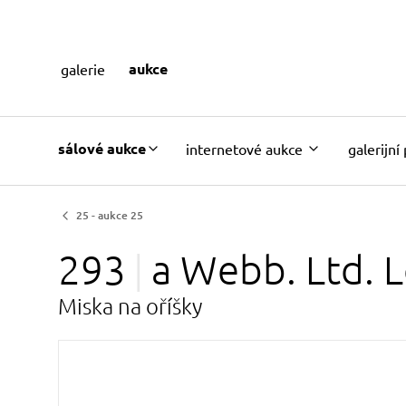
aukce
galerie
sálové aukce
internetové aukce
galerijní
25 - aukce 25
293
a Webb. Ltd. 
Miska na oříšky