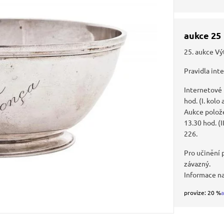
aukce 25
25. aukce Vý
Pravidla int
Internetové
hod. (I. kolo
Aukce polože
13.30 hod. (I
226.
Pro učinění p
závazný.
Informace n
provize: 20 %
a