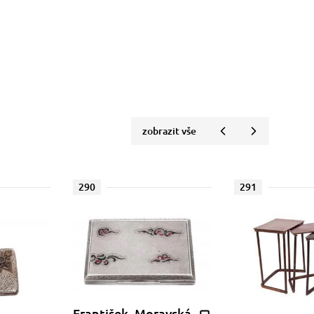
zobrazit vše
290
291
František, Moravská