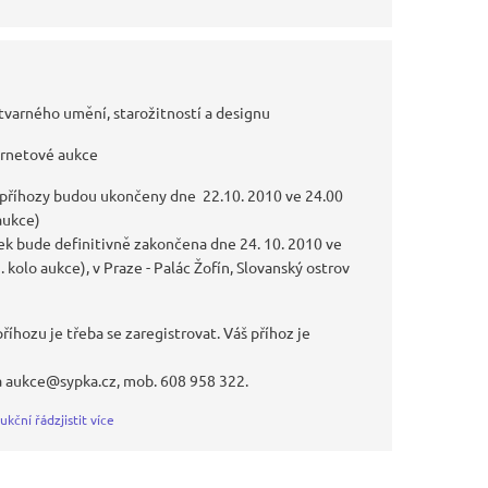
tvarného umění, starožitností a designu
ernetové aukce
 příhozy budou ukončeny dne 22.10. 2010 ve 24.00
 aukce)
k bude definitivně zakončena dne 24. 10. 2010 ve
I. kolo aukce), v Praze - Palác Žofín, Slovanský ostrov
říhozu je třeba se zaregistrovat. Váš příhoz je
a aukce@sypka.cz, mob. 608 958 322.
ukční řád
zjistit více