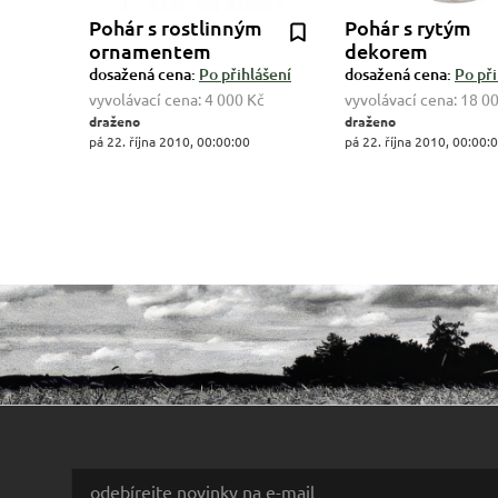
Pohár s rostlinným
Pohár s rytým
ornamentem
dekorem
dosažená cena:
Po přihlášení
dosažená cena:
Po při
vyvolávací cena:
4 000 Kč
vyvolávací cena:
18 0
draženo
draženo
pá 22. října 2010, 00:00:00
pá 22. října 2010, 00:00: