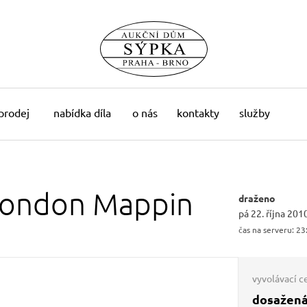
 prodej
nabídka díla
o nás
kontakty
služby
London
Mappin
draženo
pá 22. října 201
čas na serveru:
23
vyvolávací c
dosažená