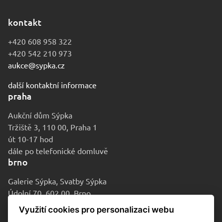
kontakt
+420 608 958 322
+420 542 210 973
aukce@sypka.cz
další kontaktní informace
praha
Aukční dům Sýpka
Tržiště 3, 110 00, Praha 1
út 10-17 hod
dále po telefonické domluvě
brno
Galerie Sýpka, Svatby Sýpka
Údolní 70, 602 00, Brno
po-pá 9-16 hod
Využití cookies pro personalizaci webu