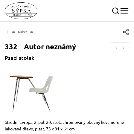
34 - aukce 34
332
Autor
neznámý
Psací stolek
Rozměry
Stručný popis předmětu
Střední Evropa, 2. pol. 20. stol., chromovaný obecný kov, mořené
lakované dřevo, plast, 73 x 91 x 61 cm