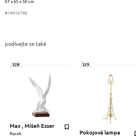
67 x 65 x 50 cm
#14016798
podívejte se také
328
329
Max , Míšeň Esser
Pokojová lampa
Racek