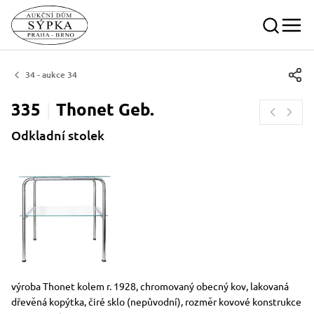
34 - aukce 34
335
Thonet
Geb.
Odkladní stolek
Rozměry
Stručný popis předmětu
výroba Thonet kolem r. 1928, chromovaný obecný kov, lakovaná
dřevěná kopýtka, čiré sklo (nepůvodní), rozměr kovové konstrukce