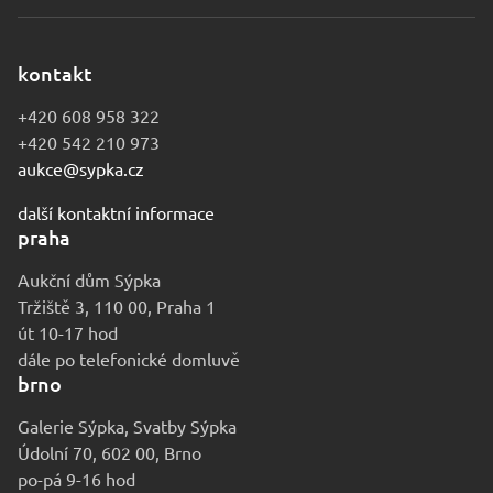
kontakt
+420 608 958 322
+420 542 210 973
aukce@sypka.cz
další kontaktní informace
praha
Aukční dům Sýpka
Tržiště 3, 110 00, Praha 1
út 10-17 hod
dále po telefonické domluvě
brno
Galerie Sýpka, Svatby Sýpka
Údolní 70, 602 00, Brno
po-pá 9-16 hod